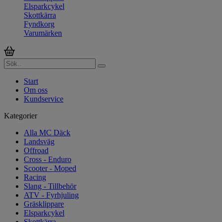
Elsparkcykel
Skottkärra
Fyndkorg
Varumärken
Start
Om oss
Kundservice
Kategorier
Alla MC Däck
Landsväg
Offroad
Cross - Enduro
Scooter - Moped
Racing
Slang - Tillbehör
ATV - Fyrhjuling
Gräsklippare
Elsparkcykel
Skottkärra