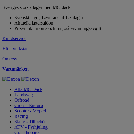
Sveriges största lager med MC-däck
Svenskt lager, Leveranstid 1-3 dagar
Aktuella lagersaldon
Priser inkl. moms och miljö/återvinningsavgift
Kundservice
Hitta verkstad
Om oss
Varumärken
Alla MC Däck
Landsväg
Offroad
Cross - Enduro
Scooter - Moped
Racing
Slang - Tillbehör
ATV - Fyrhjuling
Gräsklippare