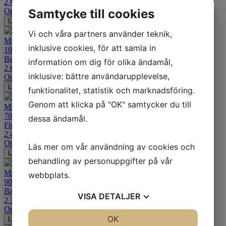
2 699
kr
Ord. pris:
3 701
kr
-27%
Samtycke till cookies
Lägg i varukorgen
Vi och våra partners använder teknik,
Mitas Terra Force-EX HT ICE Dubbdäck
inklusive cookies, för att samla in
100/90-19
Bakdäck Cross/Enduro
information om dig för olika ändamål,
2 619
kr
inklusive: bättre användarupplevelse,
Ord. pris:
3 586
kr
-27%
Lägg i varukorgen
funktionalitet, statistik och marknadsföring.
Genom att klicka på "OK" samtycker du till
Mitas Terra Force-EX HT ICE Dubbdäck
70/100-19
dessa ändamål.
Framdäck Cross/Enduro
2 489
kr
Ord. pris:
3 391
kr
-27%
Läs mer om vår användning av cookies och
Lägg i varukorgen
behandling av personuppgifter på vår
Mitas Terra Force-EX HT ICE Dubbdäck
webbplats.
90/100-16
Bakdäck Cross/Enduro
VISA
DETALJER
2 149
kr
Ord. pris:
2 908
kr
-26%
JA
NEJ
OK
JA
NEJ
Lägg i varukorgen