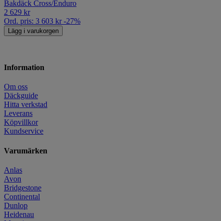
Bakdäck Cross/Enduro
2 629
kr
Ord. pris:
3 603
kr
-27%
Lägg i varukorgen
Information
Om oss
Däckguide
Hitta verkstad
Leverans
Köpvillkor
Kundservice
Varumärken
Anlas
Avon
Bridgestone
Continental
Dunlop
Heidenau