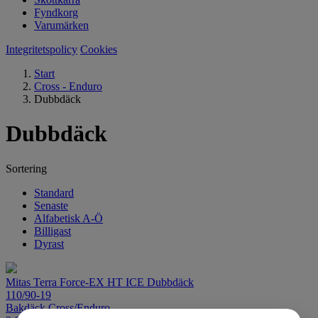
Fyndkorg
Varumärken
Integritetspolicy
Cookies
Start
Cross - Enduro
Dubbdäck
Dubbdäck
Sortering
Standard
Senaste
Alfabetisk A-Ö
Billigast
Dyrast
Mitas Terra Force-EX HT ICE Dubbdäck
110/90-19
Bakdäck Cross/Enduro