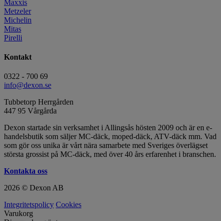
Maxxis
Metzeler
Michelin
Mitas
Pirelli
Kontakt
0322 - 700 69
info@dexon.se
Tubbetorp Herrgården
447 95 Vårgårda
Dexon startade sin verksamhet i Allingsås hösten 2009 och är en e-
handelsbutik som säljer MC-däck, moped-däck, ATV-däck mm. Vad
som gör oss unika är vårt nära samarbete med Sveriges överlägset
största grossist på MC-däck, med över 40 års erfarenhet i branschen.
Kontakta oss
2026 © Dexon AB
Integritetspolicy
Cookies
Varukorg