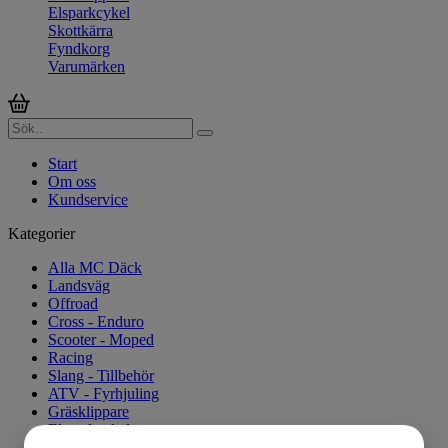
Elsparkcykel
Skottkärra
Fyndkorg
Varumärken
Start
Om oss
Kundservice
Kategorier
Alla MC Däck
Landsväg
Offroad
Cross - Enduro
Scooter - Moped
Racing
Slang - Tillbehör
ATV - Fyrhjuling
Gräsklippare
Elsparkcykel
Skottkärra