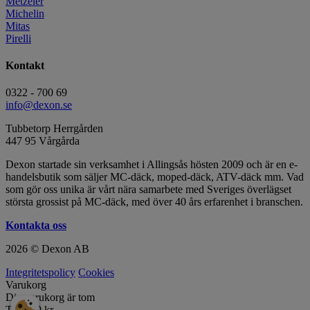
Metzeler
Michelin
Mitas
Pirelli
Kontakt
0322 - 700 69
info@dexon.se
Tubbetorp Herrgården
447 95 Vårgårda
Dexon startade sin verksamhet i Allingsås hösten 2009 och är en e-
handelsbutik som säljer MC-däck, moped-däck, ATV-däck mm. Vad
som gör oss unika är vårt nära samarbete med Sveriges överlägset
största grossist på MC-däck, med över 40 års erfarenhet i branschen.
Kontakta oss
2026 © Dexon AB
Integritetspolicy
Cookies
Varukorg
Din varukorg är tom
Totalt:
0
kr