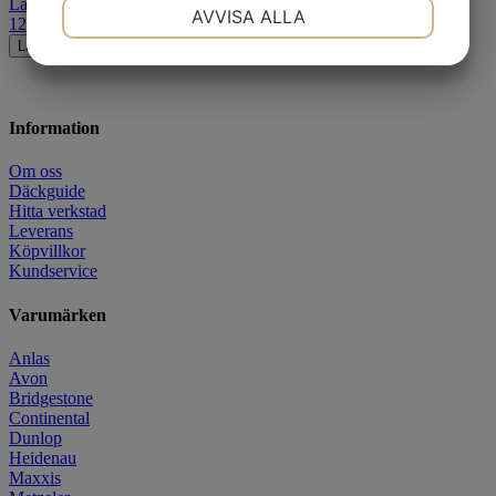
Landsvägs-slang
NÖDVÄNDIG
INSTÄLLNINGAR
AVVISA ALLA
129
kr
Lägg i varukorgen
JA
NEJ
JA
NEJ
MARKNADSFÖRING
STATISTIK
Information
Om oss
Däckguide
Hitta verkstad
Leverans
Köpvillkor
Kundservice
Varumärken
Anlas
Avon
Bridgestone
Continental
Dunlop
Heidenau
Maxxis