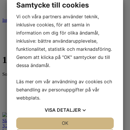
Samtycke till cookies
Fyndkorg
Varumärken
Vi och våra partners använder teknik,
Integritetspolicy
Cookies
inklusive cookies, för att samla in
Start
information om dig för olika ändamål,
Slang - Tillbehör
inklusive: bättre användarupplevelse,
Slang 17 tum
100/90-17
funktionalitet, statistik och marknadsföring.
Genom att klicka på "OK" samtycker du till
100/90-17
dessa ändamål.
Sortering
Läs mer om vår användning av cookies och
Standard
behandling av personuppgifter på vår
Senaste
Alfabetisk A-Ö
webbplats.
Billigast
Dyrast
VISA
DETALJER
Slang
JA
NEJ
OK
JA
NEJ
3,25/3,50-17