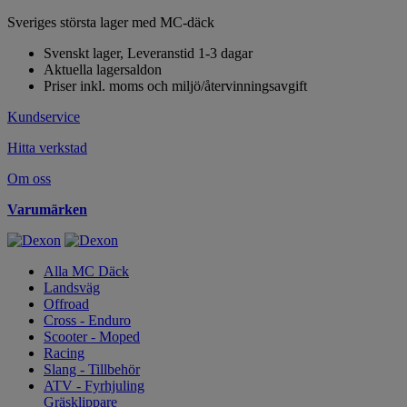
Sveriges största lager med MC-däck
Svenskt lager, Leveranstid 1-3 dagar
Aktuella lagersaldon
Priser inkl. moms och miljö/återvinningsavgift
Kundservice
Hitta verkstad
Om oss
Varumärken
Alla MC Däck
Landsväg
Offroad
Cross - Enduro
Scooter - Moped
Racing
Slang - Tillbehör
ATV - Fyrhjuling
Gräsklippare