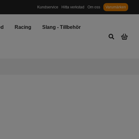
Priser inkl. moms och miljö/återvinningsavgift
Kundservice
Hitta verkstad
Om oss
Varumärken
ed
Racing
Slang - Tillbehör