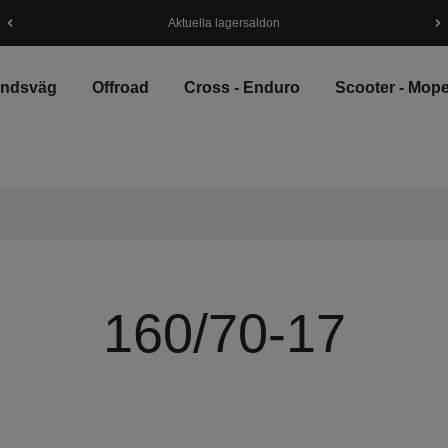
Aktuella lagersaldon
andsväg
Offroad
Cross - Enduro
Scooter - Mop
160/70-17