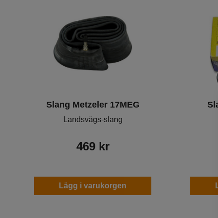
Varumärken
Slang Metzeler 17MEG
Sl
Landsvägs-slang
469
kr
Lägg i varukorgen