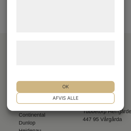
med data, du tidligere har givet dem eller
de har indsamlet gennem din brug af deres
tjenester. Ved at klikke på 'OK' giver du
samtykke til disse formål.
Læs mere om vores brug af cookies og
behandling af persondata på vores
hjemmeside.
Varumärken
Kontakt
OK
Anlas
0322 - 700 69
NØDVENDIGE
PRÆFERENCER
AFVIS ALLE
Avon
info@dexon.se
Bridgestone
Tubbetorp Herrgård
Continental
MARKETING
STATISTIK
447 95 Vårgårda
Dunlop
Heidenau