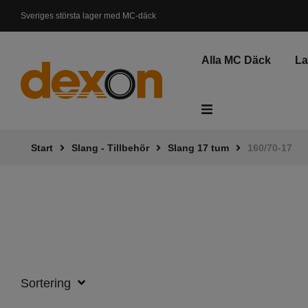
Sveriges största lager med MC-däck
Svenskt lager, Leveranstid 1-3 dagar
Alla MC Däck
L
Start
Slang - Tillbehör
Slang 17 tum
160/70-17
ATV - Fyrhjuling
Gräsklippare
Elsparkcykel
Skottkärra
Sortering
Fyndkorg