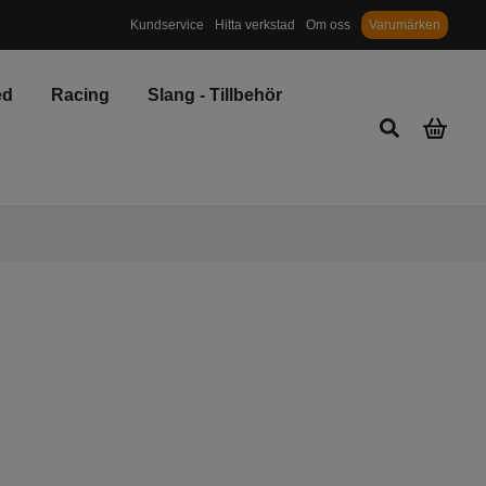
Priser inkl. moms och miljö/återvinningsavgift
Kundservice
Hitta verkstad
Om oss
Varumärken
ed
Racing
Slang - Tillbehör