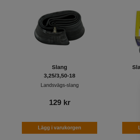
Varumärken
Slang
Sl
3,25/3,50-18
Landsvägs-slang
129
kr
Lägg i varukorgen