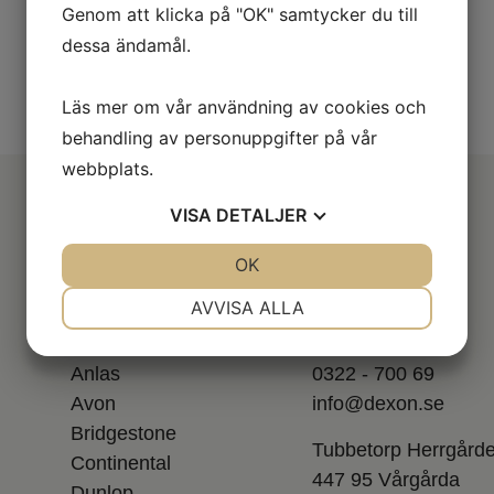
Genom att klicka på "OK" samtycker du till
dessa ändamål.
Läs mer om vår användning av cookies och
behandling av personuppgifter på vår
webbplats.
VISA
DETALJER
JA
NEJ
OK
JA
NEJ
NÖDVÄNDIG
INSTÄLLNINGAR
AVVISA ALLA
Varumärken
Kontakt
JA
NEJ
JA
NEJ
Anlas
0322 - 700 69
MARKNADSFÖRING
STATISTIK
Avon
info@dexon.se
Bridgestone
Tubbetorp Herrgård
Continental
447 95 Vårgårda
Dunlop