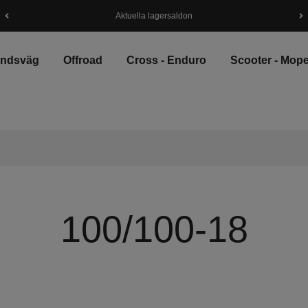
Aktuella lagersaldon
andsväg
Offroad
Cross - Enduro
Scooter - Mop
100/100-18