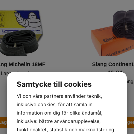
ang Michelin 18MF
Slang Continent
18-C4
Landsvägs-slang
Landsvägs-slang
Samtycke till cookies
Vi och våra partners använder teknik,
249
kr
219
kr
inklusive cookies, för att samla in
information om dig för olika ändamål,
inklusive: bättre användarupplevelse,
Lägg i varukorgen
Lägg i varukorge
funktionalitet, statistik och marknadsföring.