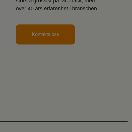
största grossist på MC-däck, med
över 40 års erfarenhet i branschen.
Kontakta oss