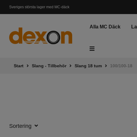
Sveriges största lager med MC-däck
Svenskt lager, Leveranstid 1-3 dagar
Alla MC Däck
L
Start
Slang - Tillbehör
Slang 18 tum
100/100-18
ATV - Fyrhjuling
Gräsklippare
Elsparkcykel
Skottkärra
Sortering
Fyndkorg