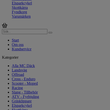
Elsparkcykel
Skottkärra
Fyndkorg
Varumärken
Start
Om oss
Kundservice
Kategorier
Alla MC Däck
Landsväg
Offroad
Cross - Enduro
Scooter - Moped
Racing
Slang - Tillbehör
ATV - Fyrhjuling
Gräsklippare
Elsparkcykel
Skottkärra