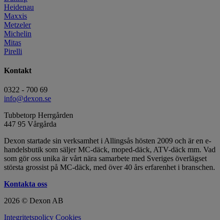
Heidenau
Maxxis
Metzeler
Michelin
Mitas
Pirelli
Kontakt
0322 - 700 69
info@dexon.se
Tubbetorp Herrgården
447 95 Vårgårda
Dexon startade sin verksamhet i Allingsås hösten 2009 och är en e-
handelsbutik som säljer MC-däck, moped-däck, ATV-däck mm. Vad
som gör oss unika är vårt nära samarbete med Sveriges överlägset
största grossist på MC-däck, med över 40 års erfarenhet i branschen.
Kontakta oss
2026 © Dexon AB
Integritetspolicy
Cookies