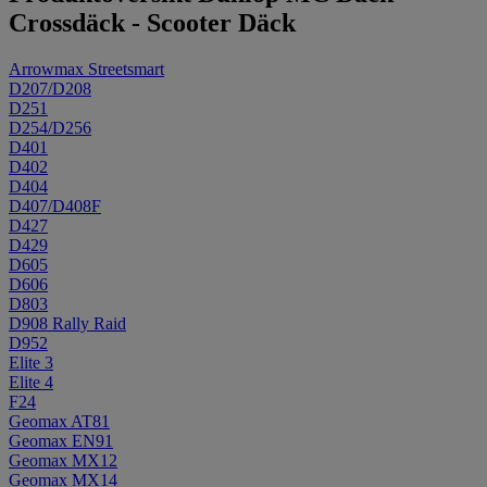
Crossdäck - Scooter Däck
Arrowmax Streetsmart
D207/D208
D251
D254/D256
D401
D402
D404
D407/D408F
D427
D429
D605
D606
D803
D908 Rally Raid
D952
Elite 3
Elite 4
F24
Geomax AT81
Geomax EN91
Geomax MX12
Geomax MX14