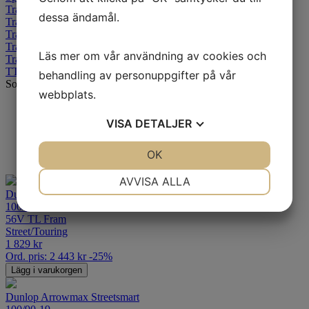
Trailmax
dessa ändamål.
Trailmax Meridian
Trailmax Mission
Trailmax Mixtour
Läs mer om vår användning av cookies och
Trailmax Raid
TT100 GP
behandling av personuppgifter på vår
Sortering
webbplats.
Standard
Senaste
VISA
DETALJER
Alfabetisk A-Ö
Billigast
JA
NEJ
OK
JA
NEJ
Dyrast
NÖDVÄNDIG
INSTÄLLNINGAR
AVVISA ALLA
Dunlop Arrowmax Streetsmart
JA
NEJ
JA
NEJ
100/90-18 V
56V TL Fram
MARKNADSFÖRING
STATISTIK
Street/Touring
1 829
kr
Ord. pris:
2 443
kr
-25%
Lägg i varukorgen
Dunlop Arrowmax Streetsmart