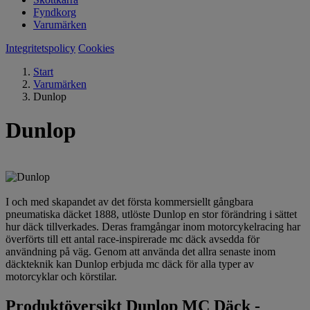
Fyndkorg
Varumärken
Integritetspolicy
Cookies
Start
Varumärken
Dunlop
Dunlop
I och med skapandet av det första kommersiellt gångbara
pneumatiska däcket 1888, utlöste Dunlop en stor förändring i sättet
hur däck tillverkades. Deras framgångar inom motorcykelracing har
överförts till ett antal race-inspirerade mc däck avsedda för
användning på väg. Genom att använda det allra senaste inom
däckteknik kan Dunlop erbjuda mc däck för alla typer av
motorcyklar och körstilar.
Produktöversikt Dunlop MC Däck -