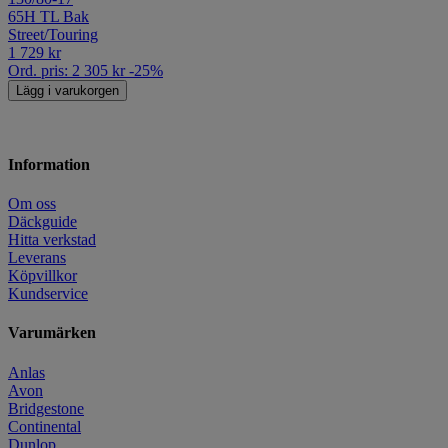
65H TL Bak
Street/Touring
1 729
kr
Ord. pris:
2 305
kr
-25%
Lägg i varukorgen
Information
Om oss
Däckguide
Hitta verkstad
Leverans
Köpvillkor
Kundservice
Varumärken
Anlas
Avon
Bridgestone
Continental
Dunlop