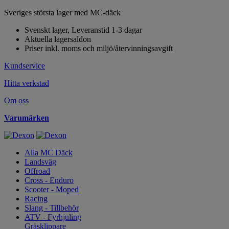
Sveriges största lager med MC-däck
Svenskt lager, Leveranstid 1-3 dagar
Aktuella lagersaldon
Priser inkl. moms och miljö/återvinningsavgift
Kundservice
Hitta verkstad
Om oss
Varumärken
Alla MC Däck
Landsväg
Offroad
Cross - Enduro
Scooter - Moped
Racing
Slang - Tillbehör
ATV - Fyrhjuling
Gräsklippare