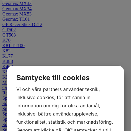
Geomax MX33
Geomax MX34
Geomax MX53
Geomax TL01
GP Racer Slick D212
GT502
GT503
K70
K81 TT100
K82
K177
K388
K460
K555
Samtycke till cookies
K591
Mutant
Qualifier Core
Vi och våra partners använder teknik,
Roadsmart 4
inklusive cookies, för att samla in
Sportmax D221
Sportmax GPR300
information om dig för olika ändamål,
Sportmax Roadsmart II
inklusive: bättre användarupplevelse,
Sportmax Roadsmart 3
Sportsmart MK3
funktionalitet, statistik och marknadsföring.
Sportsmart MK4
Sportsmart TT
Genom att klicka på "OK" samtycker du till