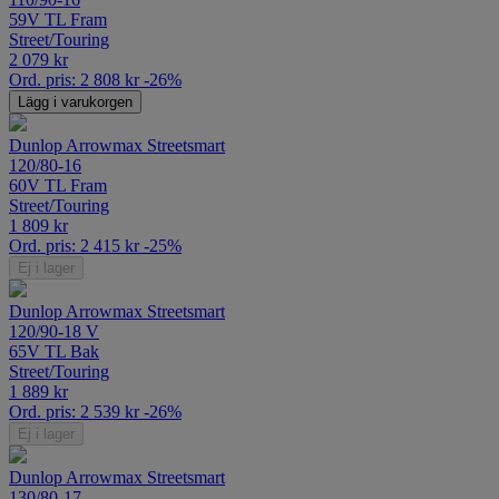
59V TL Fram
Street/Touring
2 079
kr
Ord. pris:
2 808
kr
-26%
Lägg i varukorgen
Dunlop Arrowmax Streetsmart
120/80-16
60V TL Fram
Street/Touring
1 809
kr
Ord. pris:
2 415
kr
-25%
Ej i lager
Dunlop Arrowmax Streetsmart
120/90-18 V
65V TL Bak
Street/Touring
1 889
kr
Ord. pris:
2 539
kr
-26%
Ej i lager
Dunlop Arrowmax Streetsmart
130/80-17