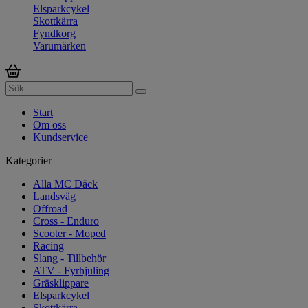
Elsparkcykel
Skottkärra
Fyndkorg
Varumärken
Start
Om oss
Kundservice
Kategorier
Alla MC Däck
Landsväg
Offroad
Cross - Enduro
Scooter - Moped
Racing
Slang - Tillbehör
ATV - Fyrhjuling
Gräsklippare
Elsparkcykel
Skottkärra