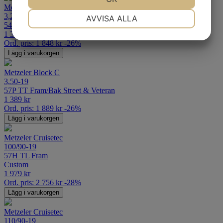
Metzeler Block C
NÖDVÄNDIG
INSTÄLLNINGAR
3,25-19
AVVISA ALLA
54P TT Fram/Bak Street & Veteran
1 369
kr
JA
NEJ
JA
NEJ
Ord. pris:
1 848
kr
-26%
MARKNADSFÖRING
STATISTIK
Lägg i varukorgen
Metzeler Block C
3,50-19
57P TT Fram/Bak Street & Veteran
1 389
kr
Ord. pris:
1 889
kr
-26%
Lägg i varukorgen
Metzeler Cruisetec
100/90-19
57H TL Fram
Custom
1 979
kr
Ord. pris:
2 756
kr
-28%
Lägg i varukorgen
Metzeler Cruisetec
110/90-19