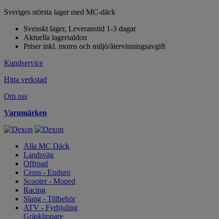
Sveriges största lager med MC-däck
Svenskt lager, Leveranstid 1-3 dagar
Aktuella lagersaldon
Priser inkl. moms och miljö/återvinningsavgift
Kundservice
Hitta verkstad
Om oss
Varumärken
Alla MC Däck
Landsväg
Offroad
Cross - Enduro
Scooter - Moped
Racing
Slang - Tillbehör
ATV - Fyrhjuling
Gräsklippare