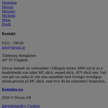
Heidenau
Maxxis
Metzeler
Michelin
Mitas
Pirelli
Kontakt
0322 - 700 69
info@dexon.se
Tubbetorp Herrgården
447 95 Vårgårda
Dexon startade sin verksamhet i Allingsås hösten 2009 och är en e-
handelsbutik som säljer MC-däck, moped-däck, ATV-däck mm. Vad
som gör oss unika är vårt nära samarbete med Sveriges överlägset
största grossist på MC-däck, med över 40 års erfarenhet i branschen.
Kontakta oss
2026 © Dexon AB
Integritetspolicy
Cookies