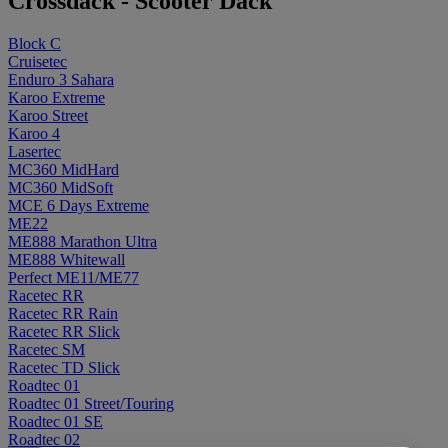
Crossdäck - Scooter Däck
Block C
Cruisetec
Enduro 3 Sahara
Karoo Extreme
Karoo Street
Karoo 4
Lasertec
MC360 MidHard
MC360 MidSoft
MCE 6 Days Extreme
ME22
ME888 Marathon Ultra
ME888 Whitewall
Perfect ME11/ME77
Racetec RR
Racetec RR Rain
Racetec RR Slick
Racetec SM
Racetec TD Slick
Roadtec 01
Roadtec 01 Street/Touring
Roadtec 01 SE
Roadtec 02