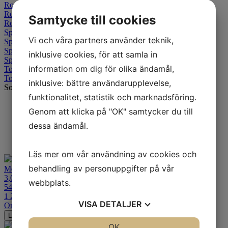
Roadtec Scooter
Roadtec Z6
Samtycke till cookies
Roadtec Z8 Interact
Sportec 01 RS
Vi och våra partners använder teknik,
Sportec M5 Interact
Sportec M7 RR
inklusive cookies, för att samla in
Sportec M9 RR
information om dig för olika ändamål,
Tourance
Tourance Next 2
inklusive: bättre användarupplevelse,
Sortering
funktionalitet, statistik och marknadsföring.
Standard
Genom att klicka på "OK" samtycker du till
Senaste
Alfabetisk A-Ö
dessa ändamål.
Billigast
Dyrast
Läs mer om vår användning av cookies och
behandling av personuppgifter på vår
Metzeler Block C
3,00-19
webbplats.
54P TT Fram/Bak Street & Veteran
1 229
kr
VISA
DETALJER
Ord. pris:
1 643
kr
-25%
Lägg i varukorgen
JA
NEJ
OK
JA
NEJ