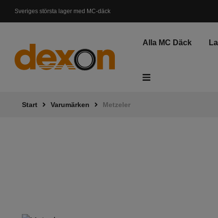
Sveriges största lager med MC-däck
Svenskt lager, Leveranstid 1-3 dagar
Alla MC Däck
L
Start
Varumärken
Metzeler
ATV - Fyrhjuling
Gräsklippare
Elsparkcykel
Skottkärra
Fyndkorg