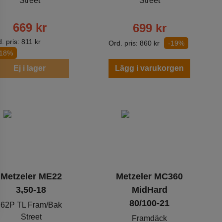
Street
Street
669
kr
699
kr
. pris:
811
kr
Ord. pris:
860
kr
-19%
-18%
Ej i lager
Lägg i varukorgen
Metzeler ME22
Metzeler MC360
3,50-18
MidHard
80/100-21
62P TL Fram/Bak
Street
Framdäck