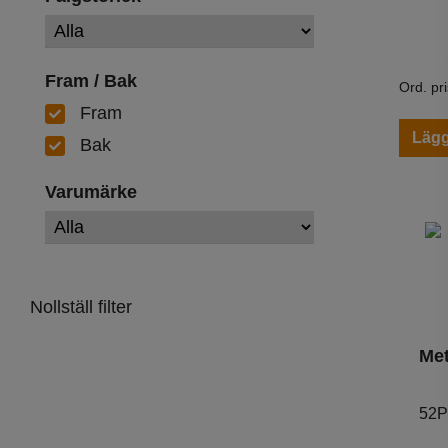
Fram / Bak
Ord. pr
Fram
Lägg
Bak
Varumärke
Nollställ filter
Met
52P