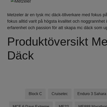
Varumärken
Metzeler är en tysk mc däck-tillverkare med fokus p
fokus alltid varit på högsta kvalitet och noggrannhet
erfarenhet och passion för att skapa mc däck som u
Produktöversikt Me
Däck
Block C
Cruisetec
Enduro 3 Sahara
MCE 6 Days Extreme
ME22
ME888 Marathon 