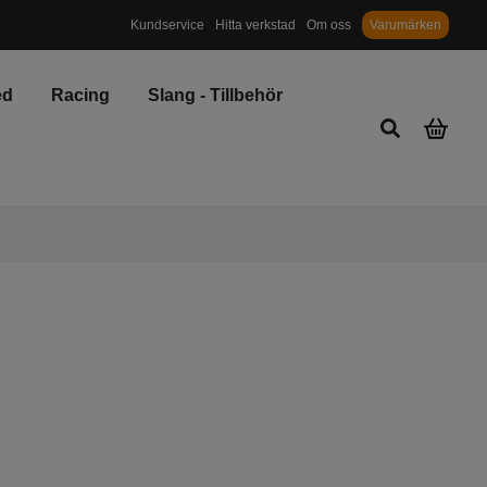
Priser inkl. moms och miljö/återvinningsavgift
Kundservice
Hitta verkstad
Om oss
Varumärken
ed
Racing
Slang - Tillbehör