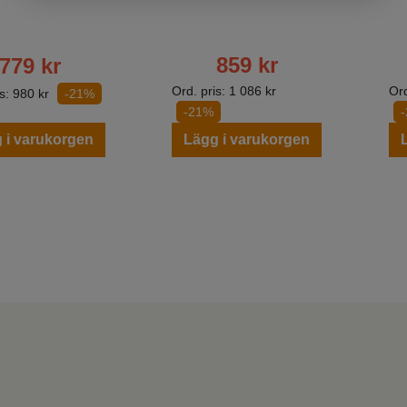
859
kr
779
kr
Ord. pris:
1 086
kr
Ord
is:
980
kr
-21%
-21%
 i varukorgen
Lägg i varukorgen