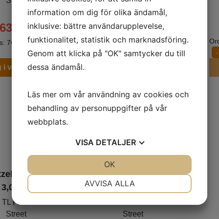
Street
Street
information om dig för olika ändamål,
inklusive: bättre användarupplevelse,
639
kr
669
kr
funktionalitet, statistik och marknadsföring.
Ord
is:
761
kr
-16%
Ord. pris:
811
kr
-18%
Genom att klicka på "OK" samtycker du till
dessa ändamål.
 i varukorgen
Lägg i varukorgen
Läs mer om vår användning av cookies och
behandling av personuppgifter på vår
webbplats.
VISA
DETALJER
JA
NEJ
OK
JA
NEJ
zeler ME22
Metzeler ME22
NÖDVÄNDIG
INSTÄLLNINGAR
AVVISA ALLA
3,00-18
3,25-18
JA
NEJ
JA
NEJ
 TL Fram/Bak
59P TL Fram/Bak
Street
Street
MARKNADSFÖRING
STATISTIK