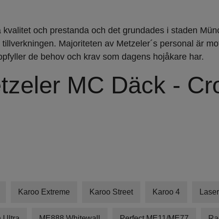
å kvalitet och prestanda och det grundades i staden Mü
 i tillverkningen. Majoriteten av Metzeler´s personal är m
ppfyller de behov och krav som dagens hojåkare har.
tzeler MC Däck - Cr
Karoo Extreme
Karoo Street
Karoo 4
Laser
Ultra
ME888 Whitewall
Perfect ME11/ME77
Ra