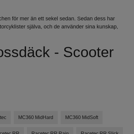
nchen för mer än ett sekel sedan. Sedan dess har
otorcyklister själva, och de använder sina kunskap,
ossdäck - Scooter
tec
MC360 MidHard
MC360 MidSoft
cetec RR
Racetec RR Rain
Racetec RR Slick