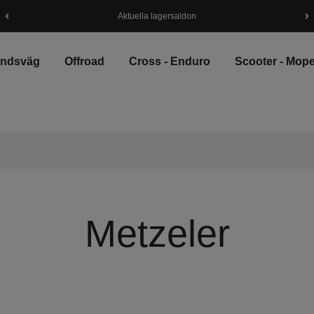
Aktuella lagersaldon
andsväg
Offroad
Cross - Enduro
Scooter - Mop
Metzeler