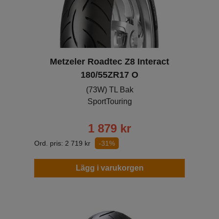
Metzeler Roadtec Z8 Interact
180/55ZR17 O
(73W) TL Bak
SportTouring
1 879
kr
Ord. pris:
2 719
kr
-31%
Lägg i varukorgen