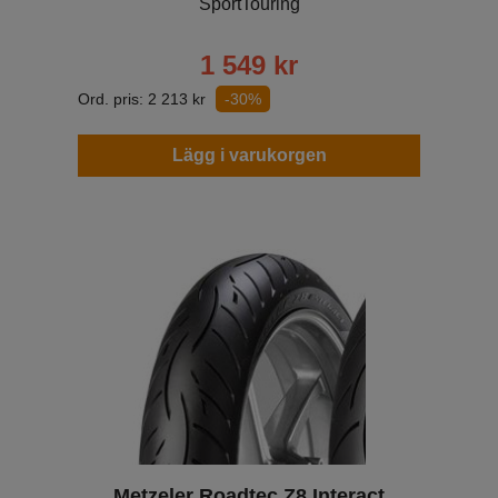
SportTouring
1 549
kr
Ord. pris:
2 213
kr
-30%
Lägg i varukorgen
Metzeler Roadtec Z8 Interact