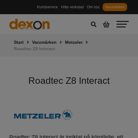
Kundservice
Hitta verkstad
Om oss
Varumärken
Start
Varumärken
Metzeler
Roadtec Z8 Interact
Roadtec Z8 Interact
Roadtec Z8 Interact är inriktat på körglädje, ett