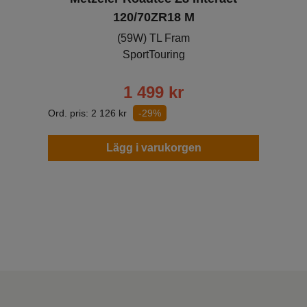
120/70ZR18 M
(59W) TL Fram
SportTouring
1 499
kr
Ord. pris:
2 126
kr
-29%
Lägg i varukorgen