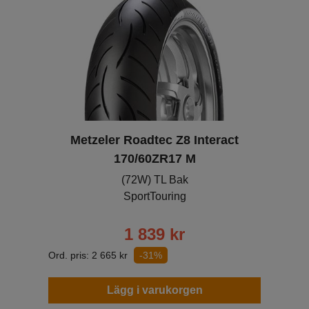
Metzeler Roadtec Z8 Interact
170/60ZR17 M
(72W) TL Bak
SportTouring
1 839
kr
Ord. pris:
2 665
kr
-31%
Lägg i varukorgen