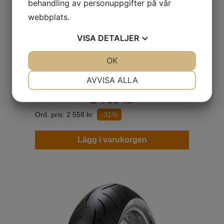
behandling av personuppgifter på vår
webbplats.
Metzeler Roadtec Z8 Interact
VISA
DETALJER
140/70ZR18 M
JA
NEJ
OK
JA
NEJ
(67W) TL Bak
SportTouring
NÖDVÄNDIG
INSTÄLLNINGAR
AVVISA ALLA
JA
NEJ
JA
NEJ
1 769
kr
MARKNADSFÖRING
STATISTIK
Ord. pris:
2 558
kr
-31%
Lägg i varukorgen