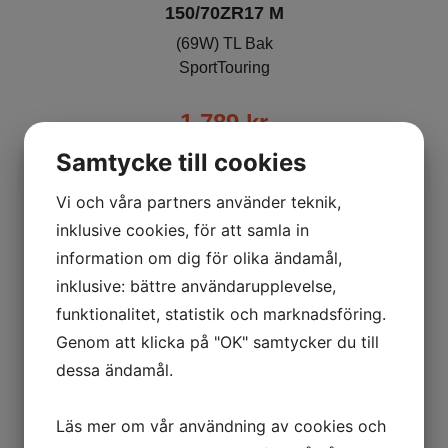
150/70ZR17 M
(69W) TL Bak
SportTouring
1 789
kr
Ord. pris:
2 579
kr
-31%
Samtycke till cookies
Vi och våra partners använder teknik,
Lägg i varukorgen
inklusive cookies, för att samla in
information om dig för olika ändamål,
inklusive: bättre användarupplevelse,
funktionalitet, statistik och marknadsföring.
Genom att klicka på "OK" samtycker du till
dessa ändamål.
Läs mer om vår användning av cookies och