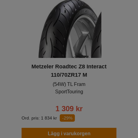
Metzeler Roadtec Z8 Interact
110/70ZR17 M
(54W) TL Fram
SportTouring
1 309
kr
Ord. pris:
1 834
kr
-29%
Lägg i varukorgen