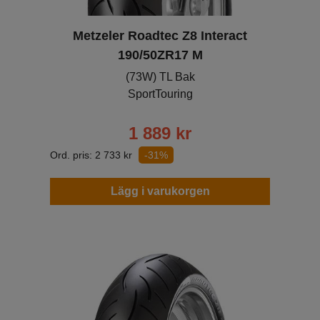
Metzeler Roadtec Z8 Interact
190/50ZR17 M
(73W) TL Bak
SportTouring
1 889
kr
Ord. pris:
2 733
kr
-31%
Lägg i varukorgen