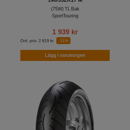
(75W) TL Bak
SportTouring
1 939
kr
Ord. pris:
2 819
kr
-31%
Lägg i varukorgen