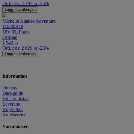
Ord. pris:
2 391
kr
-25%
Lägg i varukorgen
Michelin Anakee Adventure
110/80R18
58V TL Fram
Offroad
1 949
kr
Ord. pris:
2 620
kr
-26%
Lägg i varukorgen
Information
Om oss
Däckguide
Hitta verkstad
Leverans
Köpvillkor
Kundservice
Varumärken