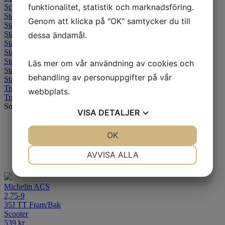
funktionalitet, statistik och marknadsföring.
Scorcher Sport
Starcross 5 Medium
Genom att klicka på "OK" samtycker du till
Starcross 5 Mini
Starcross 5 Soft
dessa ändamål.
Starcross 6 Hard
Starcross 6 Med-Hard
Starcross 6 Med-Soft
Läs mer om vår användning av cookies och
Starcross 6 Mud
behandling av personuppgifter på vår
Starcross 6 Sand
Tracker
webbplats.
Trail Competition/Light
Sortering
VISA
DETALJER
Standard
Senaste
JA
NEJ
OK
JA
NEJ
Alfabetisk A-Ö
NÖDVÄNDIG
INSTÄLLNINGAR
Billigast
AVVISA ALLA
Dyrast
JA
NEJ
JA
NEJ
MARKNADSFÖRING
STATISTIK
Michelin ACS
2,75-9
35J TT Fram/Bak
Scooter
539
kr