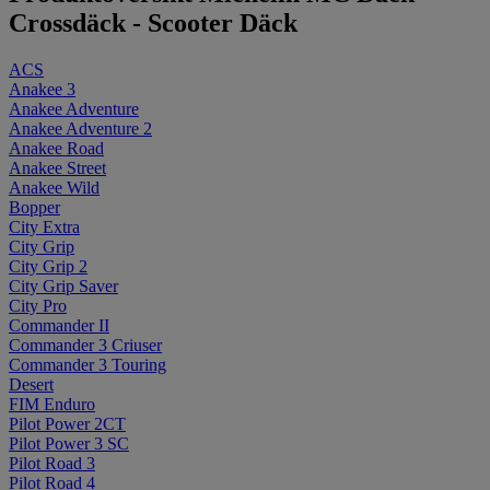
Crossdäck - Scooter Däck
ACS
Anakee 3
Anakee Adventure
Anakee Adventure 2
Anakee Road
Anakee Street
Anakee Wild
Bopper
City Extra
City Grip
City Grip 2
City Grip Saver
City Pro
Commander II
Commander 3 Criuser
Commander 3 Touring
Desert
FIM Enduro
Pilot Power 2CT
Pilot Power 3 SC
Pilot Road 3
Pilot Road 4