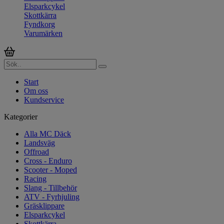
Elsparkcykel
Skottkärra
Fyndkorg
Varumärken
Start
Om oss
Kundservice
Kategorier
Alla MC Däck
Landsväg
Offroad
Cross - Enduro
Scooter - Moped
Racing
Slang - Tillbehör
ATV - Fyrhjuling
Gräsklippare
Elsparkcykel
Skottkärra