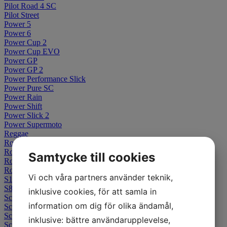
Pilot Road 4 SC
Pilot Street
Power 5
Power 6
Power Cup 2
Power Cup EVO
Power GP
Power GP 2
Power Performance Slick
Power Pure SC
Power Rain
Power Shift
Power Slick 2
Power Supermoto
Reggae
Road 5
Road 6
Samtycke till cookies
Road Classic
Road W GT
Vi och våra partners använder teknik,
S1
S83
inklusive cookies, för att samla in
Scorcher 11
information om dig för olika ändamål,
Scorcher 21
Scorcher 31
inklusive: bättre användarupplevelse,
Scorcher Adventure