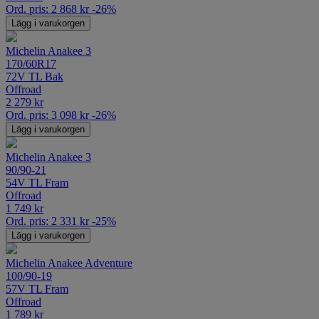
Ord. pris:
2 868
kr
-26%
Lägg i varukorgen
Michelin Anakee 3
170/60R17
72V TL Bak
Offroad
2 279
kr
Ord. pris:
3 098
kr
-26%
Lägg i varukorgen
Michelin Anakee 3
90/90-21
54V TL Fram
Offroad
1 749
kr
Ord. pris:
2 331
kr
-25%
Lägg i varukorgen
Michelin Anakee Adventure
100/90-19
57V TL Fram
Offroad
1 789
kr