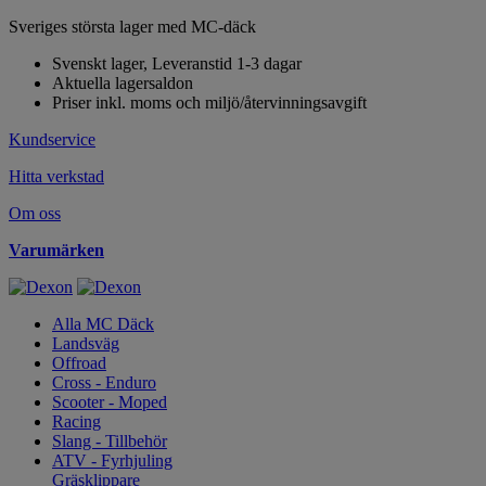
Sveriges största lager med MC-däck
Svenskt lager, Leveranstid 1-3 dagar
Aktuella lagersaldon
Priser inkl. moms och miljö/återvinningsavgift
Kundservice
Hitta verkstad
Om oss
Varumärken
Alla MC Däck
Landsväg
Offroad
Cross - Enduro
Scooter - Moped
Racing
Slang - Tillbehör
ATV - Fyrhjuling
Gräsklippare