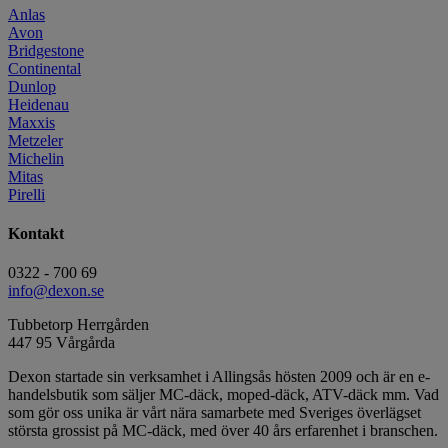
Anlas
Avon
Bridgestone
Continental
Dunlop
Heidenau
Maxxis
Metzeler
Michelin
Mitas
Pirelli
Kontakt
0322 - 700 69
info@dexon.se
Tubbetorp Herrgården
447 95 Vårgårda
Dexon startade sin verksamhet i Allingsås hösten 2009 och är en e-
handelsbutik som säljer MC-däck, moped-däck, ATV-däck mm. Vad
som gör oss unika är vårt nära samarbete med Sveriges överlägset
största grossist på MC-däck, med över 40 års erfarenhet i branschen.