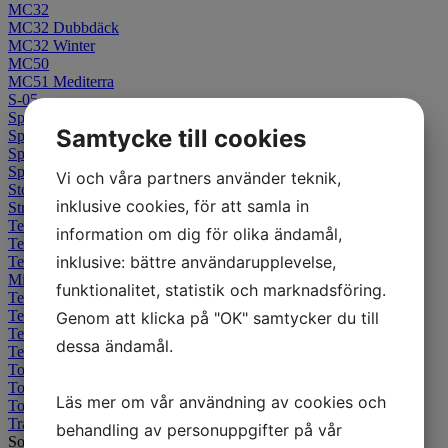
MC32
MC32 Dubbdäck
MC32 Winter
MC50
MC51 Mediterra
S-05
Speedway
Samtycke till cookies
Sportforce+
Sportforce+ EV
Sportforce+ RS
Vi och våra partners använder teknik,
Stone King
inklusive cookies, för att samla in
Street Force
Terra Force-EF/EH
information om dig för olika ändamål,
Terra Force-EF 2 SM
inklusive: bättre användarupplevelse,
Terra Force-EX XT
Mitas Terra Force-MX IT
funktionalitet, statistik och marknadsföring.
Terra Force-MX MH
Terra Force-MX Sand
Genom att klicka på "OK" samtycker du till
Terra Force-MX SM
dessa ändamål.
Terraforce-R
Touring Force
Touring Force-SC
Läs mer om vår användning av cookies och
Touring Force-SC 2
Trail
behandling av personuppgifter på vår
Sortering