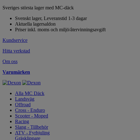
Sveriges största lager med MC-däck
Svenskt lager, Leveranstid 1-3 dagar
Aktuella lagersaldon
Priser inkl. moms och miljö/återvinningsavgift
Kundservice
Hitta verkstad
Om oss
Varumärken
Alla MC Däck
Landsväg
Offroad
Cross - Enduro
Scooter - Moped
Racing
Slang - Tillbehör
ATV - Fyrhjuling
Gräsklippare