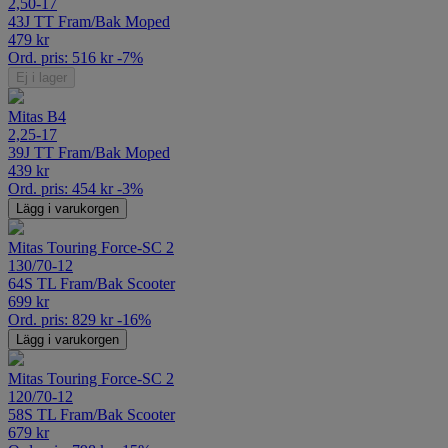
2,50-17
43J TT Fram/Bak Moped
479
kr
Ord. pris:
516
kr
-7%
Ej i lager
Mitas B4
2,25-17
39J TT Fram/Bak Moped
439
kr
Ord. pris:
454
kr
-3%
Lägg i varukorgen
Mitas Touring Force-SC 2
130/70-12
64S TL Fram/Bak Scooter
699
kr
Ord. pris:
829
kr
-16%
Lägg i varukorgen
Mitas Touring Force-SC 2
120/70-12
58S TL Fram/Bak Scooter
679
kr