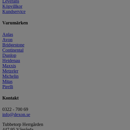
Leverans
Köpvillkor
Kundservice
Varumärken
Anlas
Avon
Bridgestone
Continental
Dunlop
Heidenau
Maxxis
Metzeler
Michelin
Mitas
Pirelli
Kontakt
0322 - 700 69
info@dexon.se
Tubbetorp Herrgården
447 95 Vårgårda