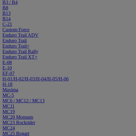
B3 / B4
B8
B13
B14
C-21
Custom Force
Enduro Trail ADV
Enduro Trail
Enduro Trail+
Enduro Trail Rally
Enduro Trail XT+
E-08
E-10
EF-07
H-01/H-02/H-03/H-04/H-05/H-06
H-18
Maxima
MC-5
MC6 / MC12 / MC13
MC11
MC19
MC20 Monsum
MC23 Rockrider
MC24
MC25 Bogart