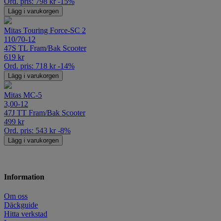
Ord. pris:
798
kr
-15%
Lägg i varukorgen
Mitas Touring Force-SC 2
110/70-12
47S TL Fram/Bak Scooter
619
kr
Ord. pris:
718
kr
-14%
Lägg i varukorgen
Mitas MC-5
3,00-12
47J TT Fram/Bak Scooter
499
kr
Ord. pris:
543
kr
-8%
Lägg i varukorgen
Information
Om oss
Däckguide
Hitta verkstad