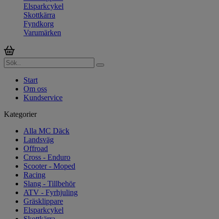
Elsparkcykel
Skottkärra
Fyndkorg
Varumärken
Start
Om oss
Kundservice
Kategorier
Alla MC Däck
Landsväg
Offroad
Cross - Enduro
Scooter - Moped
Racing
Slang - Tillbehör
ATV - Fyrhjuling
Gräsklippare
Elsparkcykel
Skottkärra