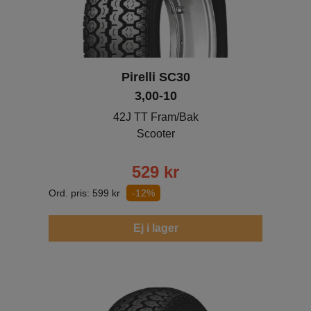
Pirelli SC30
3,00-10
42J TT Fram/Bak
Scooter
529
kr
Ord. pris:
599
kr
-12%
Ej i lager