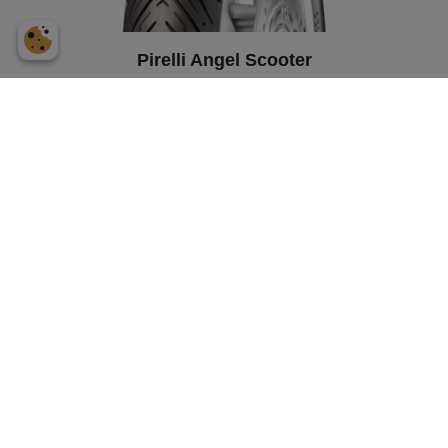
Pirelli Angel Scooter
120/90-10
66J TL Fram/Bak
Scooter
669
kr
Ord. pris:
816
kr
-18%
Lägg i varukorgen