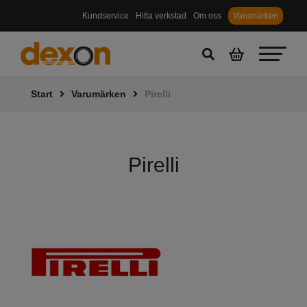
Kundservice
Hitta verkstad
Om oss
Varumärken
Start
Varumärken
Pirelli
Pirelli