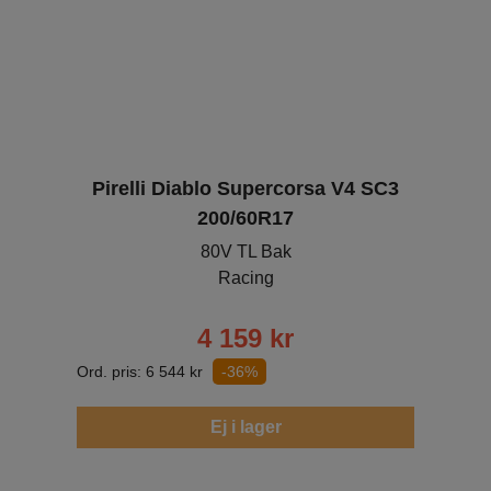
Pirelli Diablo Supercorsa V4 SC3
200/60R17
80V TL Bak
Racing
4 159
kr
Ord. pris:
6 544
kr
-36%
Ej i lager