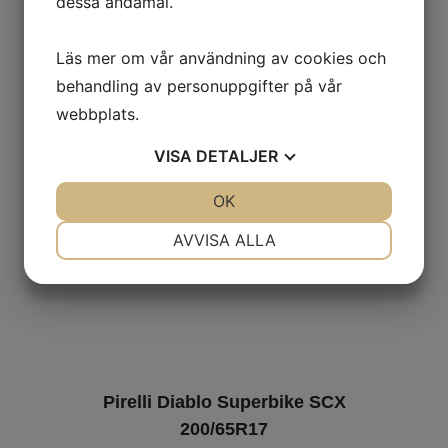
dessa ändamål.
3 879
kr
Ord. pris:
6 095
kr
-36%
Läs mer om vår användning av cookies och
behandling av personuppgifter på vår
Lägg i varukorgen
webbplats.
VISA
DETALJER
JA
NEJ
OK
JA
NEJ
NÖDVÄNDIG
INSTÄLLNINGAR
AVVISA ALLA
JA
NEJ
JA
NEJ
MARKNADSFÖRING
STATISTIK
Pirelli Diablo Superbike SCX
200/65R17