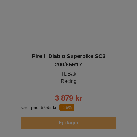
Pirelli Diablo Superbike SC3
200/65R17
TL Bak
Racing
3 879
kr
Ord. pris:
6 095
kr
-36%
Ej i lager