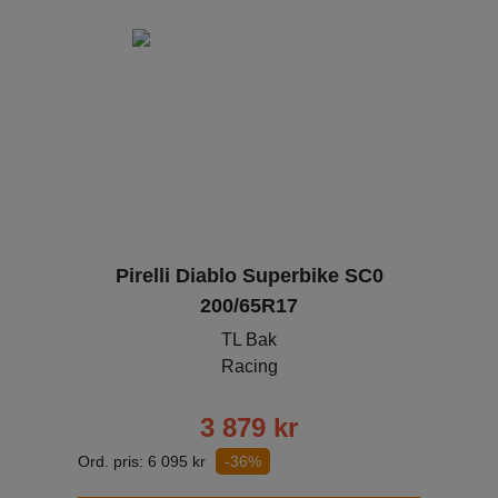
Pirelli Diablo Superbike SC0
200/65R17
TL Bak
Racing
3 879
kr
Ord. pris:
6 095
kr
-36%