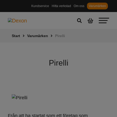
Kundservice
Hitta verkstad
Om oss
Varumärken
Start
Varumärken
Pirelli
Pirelli
Från att ha startat som ett företag som