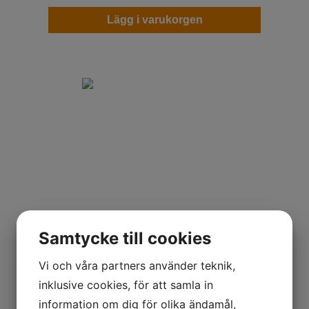
Lägg i varukorgen
Pirelli Scorpion MX eXTra X
Samtycke till cookies
100/90-19
Vi och våra partners använder teknik,
Bakdäck Cross/Enduro
inklusive cookies, för att samla in
information om dig för olika ändamål,
1 069
kr