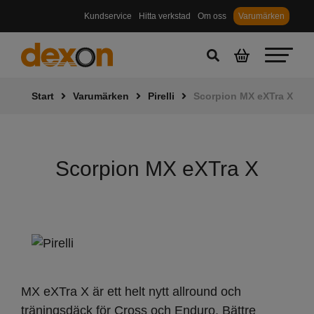
Kundservice
Hitta verkstad
Om oss
Varumärken
Start
Varumärken
Pirelli
Scorpion MX eXTra X
Scorpion MX eXTra X
MX eXTra X är ett helt nytt allround och
träningsdäck för Cross och Enduro. Bättre