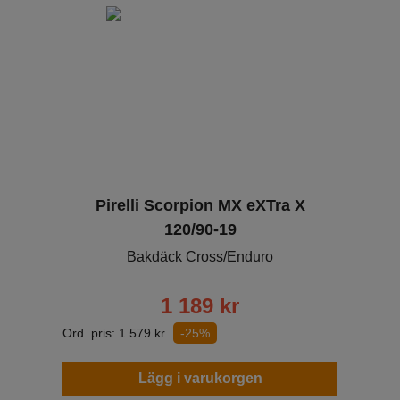
Pirelli Scorpion MX eXTra X
120/90-19
Bakdäck Cross/Enduro
1 189
kr
Ord. pris:
1 579
kr
-25%
Lägg i varukorgen