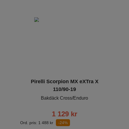
Pirelli Scorpion MX eXTra X
110/90-19
Bakdäck Cross/Enduro
1 129
kr
Ord. pris:
1 488
kr
-24%