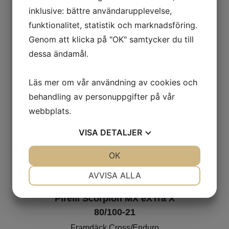
inklusive: bättre användarupplevelse,
Ord. pris:
1 403
kr
-24%
funktionalitet, statistik och marknadsföring.
Genom att klicka på "OK" samtycker du till
Lägg i varukorgen
dessa ändamål.
Läs mer om vår användning av cookies och
behandling av personuppgifter på vår
webbplats.
VISA
DETALJER
JA
NEJ
OK
JA
NEJ
NÖDVÄNDIG
INSTÄLLNINGAR
AVVISA ALLA
JA
NEJ
JA
NEJ
Pirelli Scorpion MX eXTra X
MARKNADSFÖRING
STATISTIK
80/100-21
Framdäck Cross/Enduro