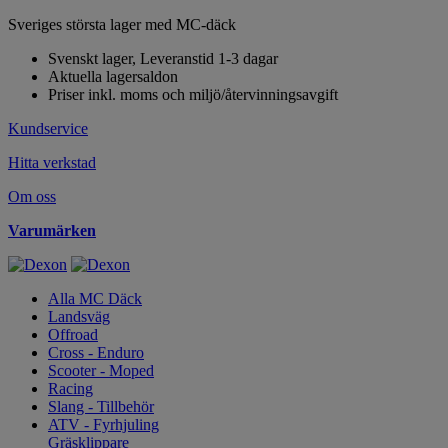
Sveriges största lager med MC-däck
Svenskt lager, Leveranstid 1-3 dagar
Aktuella lagersaldon
Priser inkl. moms och miljö/återvinningsavgift
Kundservice
Hitta verkstad
Om oss
Varumärken
Alla MC Däck
Landsväg
Offroad
Cross - Enduro
Scooter - Moped
Racing
Slang - Tillbehör
ATV - Fyrhjuling
Gräsklippare