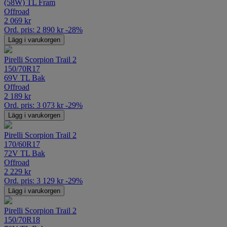
(58W) TL Fram
Offroad
2 069
kr
Ord. pris:
2 890
kr
-28%
Lägg i varukorgen
Pirelli Scorpion Trail 2
150/70R17
69V TL Bak
Offroad
2 189
kr
Ord. pris:
3 073
kr
-29%
Lägg i varukorgen
Pirelli Scorpion Trail 2
170/60R17
72V TL Bak
Offroad
2 229
kr
Ord. pris:
3 129
kr
-29%
Lägg i varukorgen
Pirelli Scorpion Trail 2
150/70R18