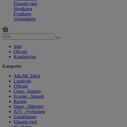
Elsparkcykel
Skottkärra
Fyndkorg
Varumärken
Start
Om oss
Kundservice
Kategorier
Alla MC Däck
Landsväg
Offroad
Cross - Enduro
Scooter - Moped
Racing
Slang - Tillbehör
ATV - Fyrhjuling
Gräsklippare
Elsparkcykel
Skottkärra