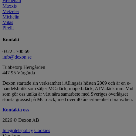
Heidenau
Maxxis
Metzeler
Michelin
Mitas
Pirelli
Kontakt
0322 - 700 69
info@dexon.se
Tubbetorp Herrgården
447 95 Vårgårda
Dexon startade sin verksamhet i Allingsås hösten 2009 och är en e-
handelsbutik som säljer MC-däck, moped-däck, ATV-däck mm. Vad
som gör oss unika är vårt nära samarbete med Sveriges överlägset
största grossist på MC-däck, med över 40 års erfarenhet i branschen.
Kontakta oss
2026 © Dexon AB
Integritetspolicy
Cookies
Varukorg