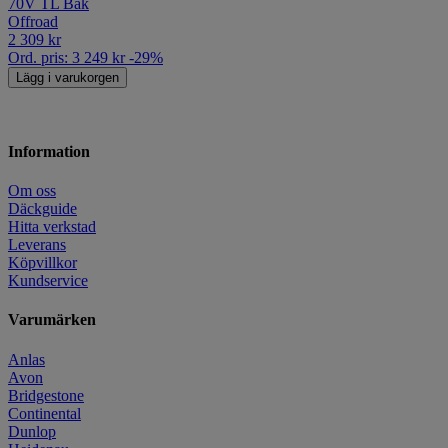
70V TL Bak
Offroad
2 309
kr
Ord. pris:
3 249
kr
-29%
Lägg i varukorgen
Information
Om oss
Däckguide
Hitta verkstad
Leverans
Köpvillkor
Kundservice
Varumärken
Anlas
Avon
Bridgestone
Continental
Dunlop