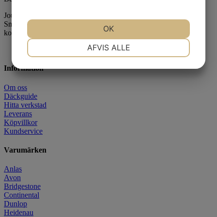
Journey P332 har ett klassiskt allround-mönster för gräsklippare.
Små skåror i mönsterblocken gör att däcket får mycket
OK
kontakt/grepp.
NØDVENDIGE
PRÆFERENCER
AFVIS ALLE
Information
MARKETING
STATISTIK
Om oss
Däckguide
Hitta verkstad
Leverans
Köpvillkor
Kundservice
Varumärken
Anlas
Avon
Bridgestone
Continental
Dunlop
Heidenau