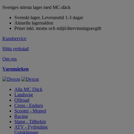
Sveriges största lager med MC-däck
Svenskt lager, Leveranstid 1-3 dagar
Aktuella lagersaldon
Priser inkl. moms och miljö/återvinningsavgift
Kundservice
Hitta verkstad
Om oss
Varumärken
Alla MC Däck
Landsväg
Offroad
Cross - Enduro
Scooter - Moped
Racing
Slang - Tillbehör
ATV - Fyrhjuling
Gräsklippare