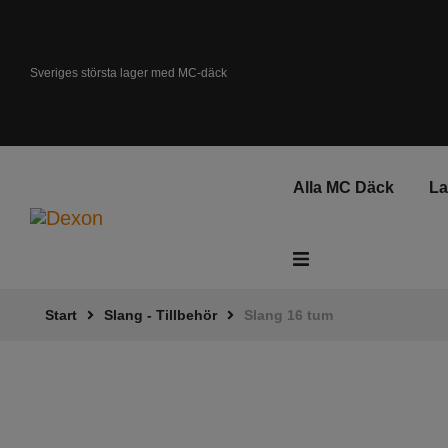
Sveriges största lager med MC-däck
Alla MC Däck
L
Start
Slang - Tillbehör
Slang 16 tum
ATV - Fyrhjuling
Gräsklippare
Elsparkcykel