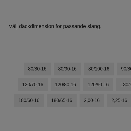
Skottkärra
Fyndkorg
Välj däckdimension för passande slang.
Varumärken
80/80-16
80/90-16
80/100-16
90/8
120/70-16
120/80-16
120/90-16
130/
180/60-16
180/65-16
2,00-16
2,25-16