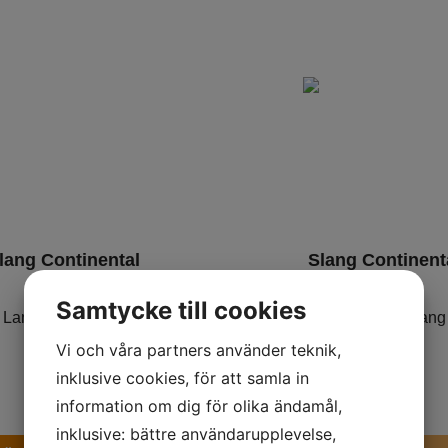
lang Continental
Slang Continent
16-C1
16-C2
Samtycke till cookies
Landsvägs-slang
Landsvägs-slang
Vi och våra partners använder teknik,
179
kr
209
kr
inklusive cookies, för att samla in
information om dig för olika ändamål,
inklusive: bättre användarupplevelse,