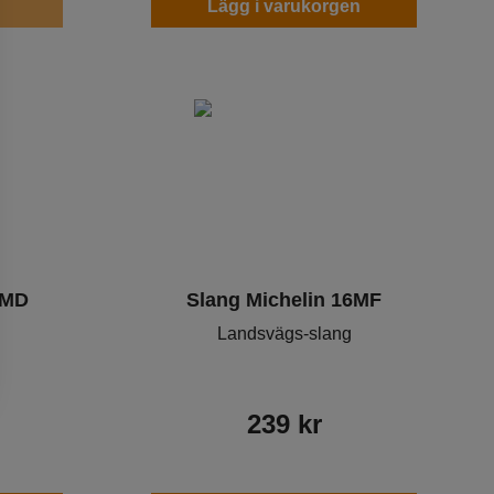
Lägg i varukorgen
6MD
Slang Michelin 16MF
Landsvägs-slang
239
kr