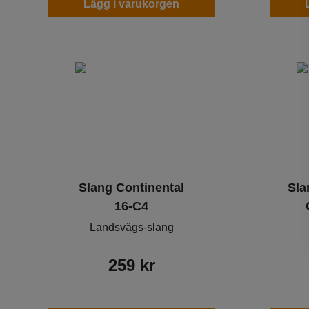
Lägg i varukorgen
Slang Continental
Sla
16-C4
Landsvägs-slang
259
kr