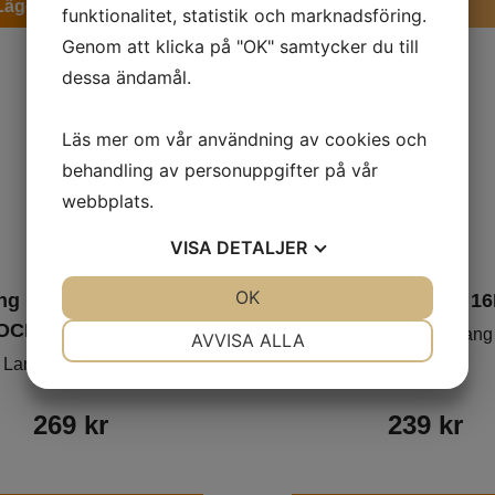
Lägg i varukorgen
Ej i lager
funktionalitet, statistik och marknadsföring.
Genom att klicka på "OK" samtycker du till
dessa ändamål.
Läs mer om vår användning av cookies och
behandling av personuppgifter på vår
webbplats.
VISA
DETALJER
JA
NEJ
OK
JA
NEJ
ng Heidenau 16HEI
Slang Michelin 1
OCR-HD-gummi
NÖDVÄNDIG
INSTÄLLNINGAR
Landsvägs-slang
AVVISA ALLA
Landsvägs-slang
JA
NEJ
JA
NEJ
MARKNADSFÖRING
STATISTIK
269
kr
239
kr