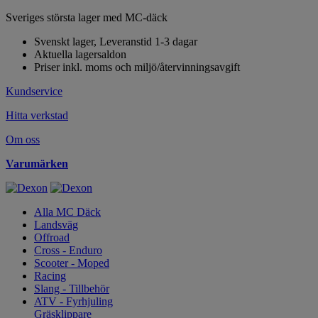
Sveriges största lager med MC-däck
Svenskt lager, Leveranstid 1-3 dagar
Aktuella lagersaldon
Priser inkl. moms och miljö/återvinningsavgift
Kundservice
Hitta verkstad
Om oss
Varumärken
Alla MC Däck
Landsväg
Offroad
Cross - Enduro
Scooter - Moped
Racing
Slang - Tillbehör
ATV - Fyrhjuling
Gräsklippare