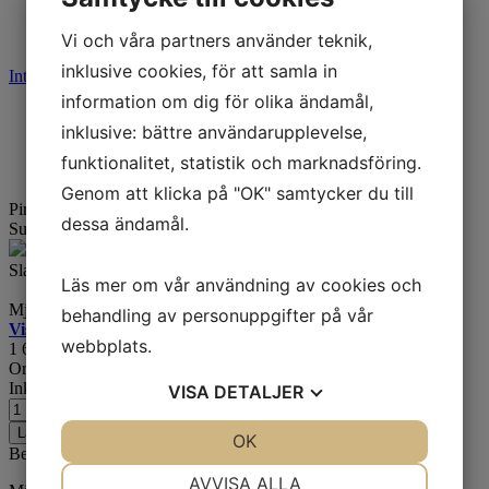
Fyndkorg
Vi och våra partners använder teknik,
Varumärken
inklusive cookies, för att samla in
Integritetspolicy
Cookies
information om dig för olika ändamål,
Start
inklusive: bättre användarupplevelse,
Offroad
Pirelli MT60 RS 150/80B16
funktionalitet, statistik och marknadsföring.
Genom att klicka på "OK" samtycker du till
Pirelli MT60 RS 150/80B16
77H TL Bak
dessa ändamål.
Supermotard & Offroad
Artikelnummer:
532594
Lager: 9 st
Slanglöst däck (slangmontage möjligt). Godkänt för 210 km/h.
Läs mer om vår användning av cookies och
Mjuk blandning som ger bra allround-grepp för motardhojar.
behandling av personuppgifter på vår
Visa alla storlekar för denna modell >>>
webbplats.
1 669
kr
Ord. pris:
2 305
kr
-28%
Inkl. moms
VISA
DETALJER
Lägg i varukorgen
JA
NEJ
OK
JA
NEJ
Beskrivning
NÖDVÄNDIG
INSTÄLLNINGAR
AVVISA ALLA