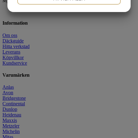
Mjuk blandning som ger bra allround-grepp för motardhojar.
JA
NEJ
JA
NEJ
MARKNADSFÖRING
STATISTIK
Information
Om oss
Däckguide
Hitta verkstad
Leverans
Köpvillkor
Kundservice
Varumärken
Anlas
Avon
Bridgestone
Continental
Dunlop
Heidenau
Maxxis
Metzeler
Michelin
Mitas