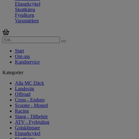
Elsparkcykel
Skottkärra
Fyndkorg
Varumärken
Start
Om oss
Kundservice
Kategorier
Alla MC Däck
Landsväg
Offroad
Cross - Enduro
Scooter - Moped
Racing
Slang - Tillbehör
ATV - Fyrhjuling
Gräsklippare
Elsparkcykel
Skottkärra