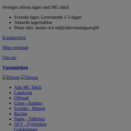
Sveriges största lager med MC-däck
Svenskt lager, Leveranstid 1-3 dagar
Aktuella lagersaldon
Priser inkl. moms och miljö/återvinningsavgift
Kundservice
Hitta verkstad
Om oss
Varumärken
Alla MC Däck
Landsväg
Offroad
Cross - Enduro
Scooter - Moped
Racing
Slang - Tillbehör
ATV - Fyrhjuling
Gräsklippare