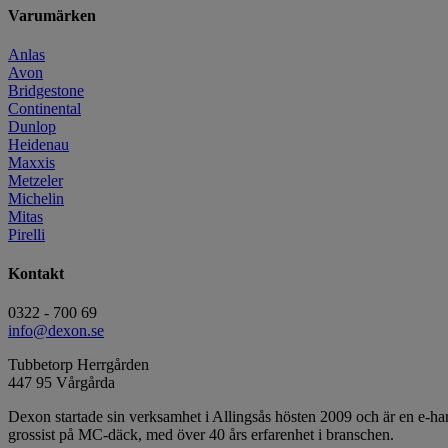
Varumärken
Anlas
Avon
Bridgestone
Continental
Dunlop
Heidenau
Maxxis
Metzeler
Michelin
Mitas
Pirelli
Kontakt
0322 - 700 69
info@dexon.se
Tubbetorp Herrgården
447 95 Vårgårda
Dexon startade sin verksamhet i Allingsås hösten 2009 och är en e-
grossist på MC-däck, med över 40 års erfarenhet i branschen.