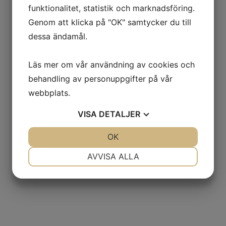
funktionalitet, statistik och marknadsföring.
Genom att klicka på "OK" samtycker du till
dessa ändamål.
Läs mer om vår användning av cookies och
behandling av personuppgifter på vår
webbplats.
VISA
DETALJER
JA
NEJ
OK
JA
NEJ
NÖDVÄNDIG
INSTÄLLNINGAR
AVVISA ALLA
JA
NEJ
JA
NEJ
MARKNADSFÖRING
STATISTIK