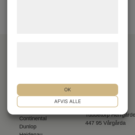
med data, du tidligere har givet dem eller
de har indsamlet gennem din brug af deres
tjenester. Ved at klikke på 'OK' giver du
samtykke til disse formål.
Læs mere om vores brug af cookies og
behandling af persondata på vores
hjemmeside.
Varumärken
Kontakt
OK
Anlas
0322 - 700 69
NØDVENDIGE
PRÆFERENCER
AFVIS ALLE
Avon
info@dexon.se
Bridgestone
Tubbetorp Herrgård
Continental
MARKETING
STATISTIK
447 95 Vårgårda
Dunlop
Heidenau