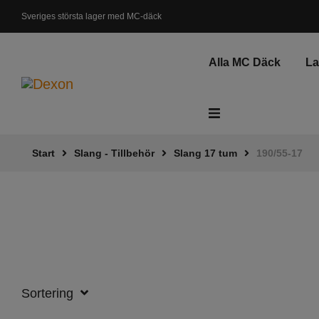
Sveriges största lager med MC-däck
Svenskt lager, Leveranstid 1-3 dagar
Alla MC Däck
L
Start
Slang - Tillbehör
Slang 17 tum
190/55-17
ATV - Fyrhjuling
Gräsklippare
Elsparkcykel
Skottkärra
Sortering
Fyndkorg