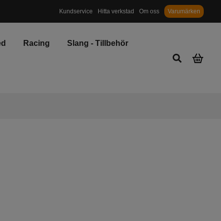
Priser inkl. moms och miljö/återvinningsavgift
Kundservice
Hitta verkstad
Om oss
Varumärken
ed
Racing
Slang - Tillbehör