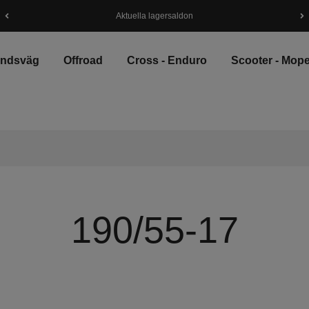
Aktuella lagersaldon
andsväg
Offroad
Cross - Enduro
Scooter - Mop
190/55-17