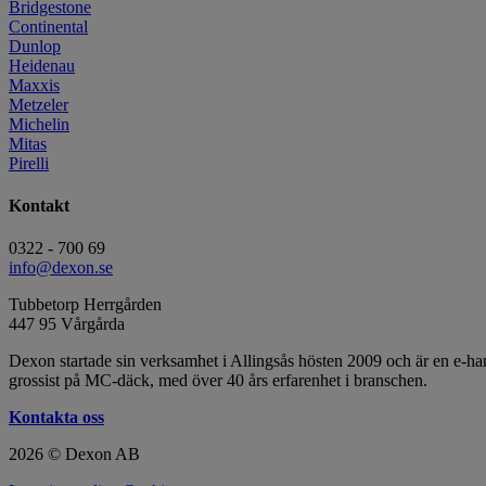
Bridgestone
Continental
Dunlop
Heidenau
Maxxis
Metzeler
Michelin
Mitas
Pirelli
Kontakt
0322 - 700 69
info@dexon.se
Tubbetorp Herrgården
447 95 Vårgårda
Dexon startade sin verksamhet i Allingsås hösten 2009 och är en e-
grossist på MC-däck, med över 40 års erfarenhet i branschen.
Kontakta oss
2026 © Dexon AB