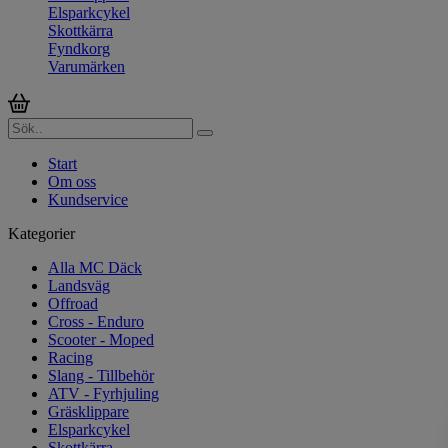
Elsparkcykel
Skottkärra
Fyndkorg
Varumärken
Start
Om oss
Kundservice
Kategorier
Alla MC Däck
Landsväg
Offroad
Cross - Enduro
Scooter - Moped
Racing
Slang - Tillbehör
ATV - Fyrhjuling
Gräsklippare
Elsparkcykel
Skottkärra