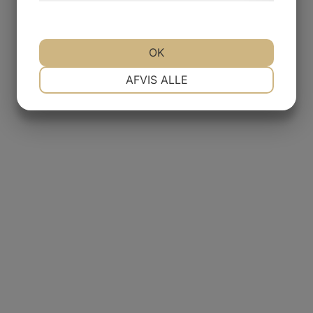
OK
NØDVENDIGE
PRÆFERENCER
AFVIS ALLE
MARKETING
STATISTIK