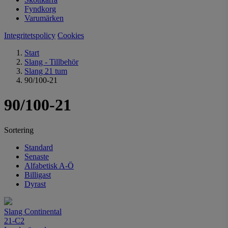
Fyndkorg
Varumärken
Integritetspolicy
Cookies
Start
Slang - Tillbehör
Slang 21 tum
90/100-21
90/100-21
Sortering
Standard
Senaste
Alfabetisk A-Ö
Billigast
Dyrast
Slang Continental
21-C2