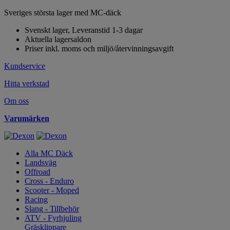
Sveriges största lager med MC-däck
Svenskt lager, Leveranstid 1-3 dagar
Aktuella lagersaldon
Priser inkl. moms och miljö/återvinningsavgift
Kundservice
Hitta verkstad
Om oss
Varumärken
Alla MC Däck
Landsväg
Offroad
Cross - Enduro
Scooter - Moped
Racing
Slang - Tillbehör
ATV - Fyrhjuling
Gräsklippare