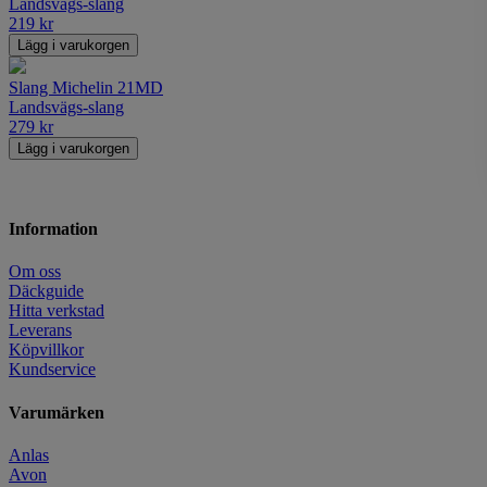
Landsvägs-slang
219
kr
Lägg i varukorgen
Slang Michelin 21MD
Landsvägs-slang
279
kr
Lägg i varukorgen
Information
Om oss
Däckguide
Hitta verkstad
Leverans
Köpvillkor
Kundservice
Varumärken
Anlas
Avon