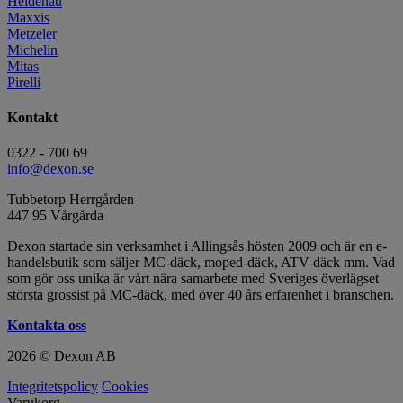
Heidenau
Maxxis
Metzeler
Michelin
Mitas
Pirelli
Kontakt
0322 - 700 69
info@dexon.se
Tubbetorp Herrgården
447 95 Vårgårda
Dexon startade sin verksamhet i Allingsås hösten 2009 och är en e-
handelsbutik som säljer MC-däck, moped-däck, ATV-däck mm. Vad
som gör oss unika är vårt nära samarbete med Sveriges överlägset
största grossist på MC-däck, med över 40 års erfarenhet i branschen.
Kontakta oss
2026 © Dexon AB
Integritetspolicy
Cookies
Varukorg