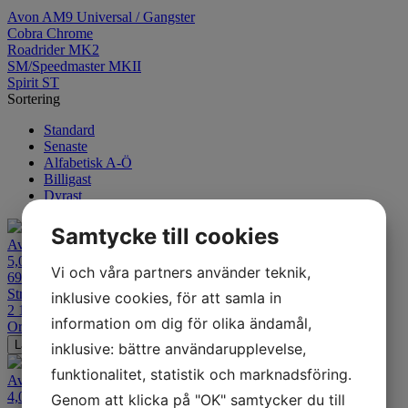
Avon AM9 Universal / Gangster
Cobra Chrome
Roadrider MK2
SM/Speedmaster MKII
Spirit ST
Sortering
Standard
Senaste
Alfabetisk A-Ö
Billigast
Dyrast
Samtycke till cookies
Avon Safety Milage MKII
5,00-16
Vi och våra partners använder teknik,
69S TT Bak
Street & Veteran
inklusive cookies, för att samla in
2 189
kr
information om dig för olika ändamål,
Ord. pris:
2 974
kr
-26%
Lägg i varukorgen
inklusive: bättre användarupplevelse,
funktionalitet, statistik och marknadsföring.
Avon Safety Milage MKII
4,00-18
Genom att klicka på "OK" samtycker du till