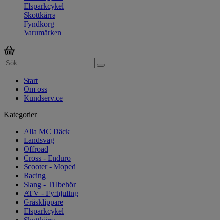
Elsparkcykel
Skottkärra
Fyndkorg
Varumärken
Start
Om oss
Kundservice
Kategorier
Alla MC Däck
Landsväg
Offroad
Cross - Enduro
Scooter - Moped
Racing
Slang - Tillbehör
ATV - Fyrhjuling
Gräsklippare
Elsparkcykel
Skottkärra