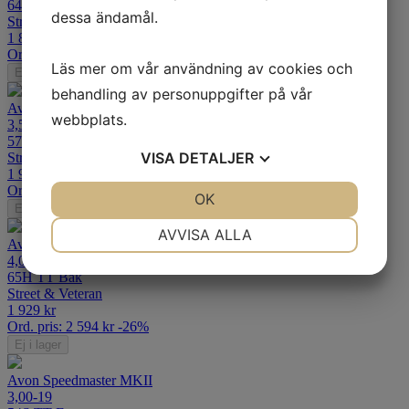
64S TT Bak
dessa ändamål.
Street & Veteran
1 889
kr
Ord. pris:
2 539
kr
-26%
Läs mer om vår användning av cookies och
Ej i lager
behandling av personuppgifter på vår
Avon Safety Milage MKII
webbplats.
3,50-19
57S TT Bak
VISA
DETALJER
Street & Veteran
1 919
kr
Ord. pris:
2 580
kr
-26%
JA
NEJ
OK
JA
NEJ
Ej i lager
NÖDVÄNDIG
INSTÄLLNINGAR
AVVISA ALLA
Avon Safety Milage MKII
4,00-19
JA
NEJ
JA
NEJ
65H TT Bak
MARKNADSFÖRING
STATISTIK
Street & Veteran
1 929
kr
Ord. pris:
2 594
kr
-26%
Ej i lager
Avon Speedmaster MKII
3,00-19