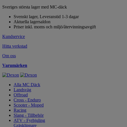
Sveriges största lager med MC-däck
Svenskt lager, Leveranstid 1-3 dagar
Aktuella lagersaldon
Priser inkl. moms och miljö/återvinningsavgift
Kundservice
Hitta verkstad
Om oss
Varumärken
Alla MC Däck
Landsväg
Offroad
Cross - Enduro
Scooter - Moped
Racing
Slang - Tillbehör
ATV - Fyrhjuling
Gräsklippare