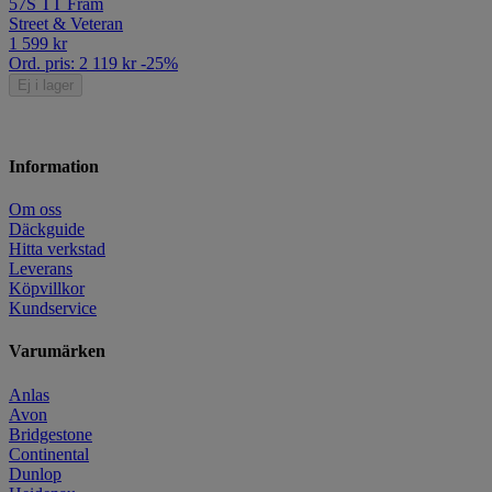
57S TT Fram
Street & Veteran
1 599
kr
Ord. pris:
2 119
kr
-25%
Ej i lager
Information
Om oss
Däckguide
Hitta verkstad
Leverans
Köpvillkor
Kundservice
Varumärken
Anlas
Avon
Bridgestone
Continental
Dunlop