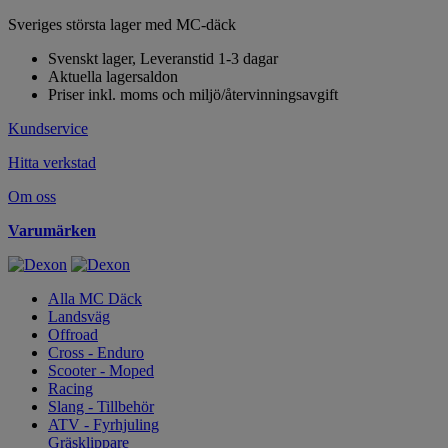
Sveriges största lager med MC-däck
Svenskt lager, Leveranstid 1-3 dagar
Aktuella lagersaldon
Priser inkl. moms och miljö/återvinningsavgift
Kundservice
Hitta verkstad
Om oss
Varumärken
Alla MC Däck
Landsväg
Offroad
Cross - Enduro
Scooter - Moped
Racing
Slang - Tillbehör
ATV - Fyrhjuling
Gräsklippare