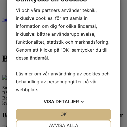
Fyndkorg
Vi och våra partners använder teknik,
Varumärken
inklusive cookies, för att samla in
Integritetspolicy
Cookies
information om dig för olika ändamål,
Start
inklusive: bättre användarupplevelse,
Varumärken
Bridgestone
funktionalitet, statistik och marknadsföring.
Battlax RS10
Genom att klicka på "OK" samtycker du till
Battlax RS10
dessa ändamål.
Läs mer om vår användning av cookies och
behandling av personuppgifter på vår
Smidda I hettan från Moto GP och anpassade för gatbruk, Battlax
webbplats.
RS10 ger dig självförtroendet för att få ut det mesta ur din maskin.
Battlax RS10´s nya gummiblandning och ombearbetade mönster
VISA
DETALJER
levererar överlägsen bromsstabilitet, exakt linje och stryrespons.
JA
NEJ
OK
JA
NEJ
Bridgestone Battlax RS10 - Alla storlekar
NÖDVÄNDIG
INSTÄLLNINGAR
AVVISA ALLA