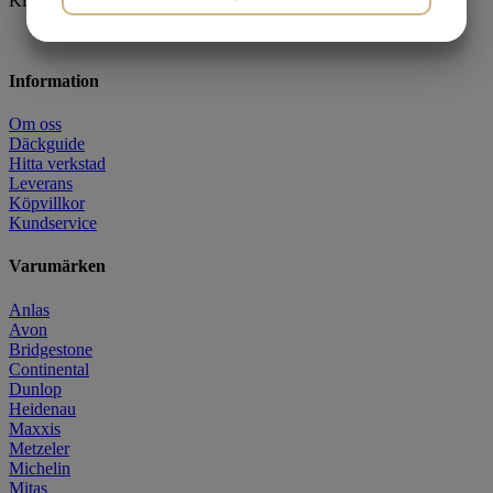
Klicka på "Mer info" för passande tillbehör.
JA
NEJ
JA
NEJ
MARKNADSFÖRING
STATISTIK
Information
Om oss
Däckguide
Hitta verkstad
Leverans
Köpvillkor
Kundservice
Varumärken
Anlas
Avon
Bridgestone
Continental
Dunlop
Heidenau
Maxxis
Metzeler
Michelin
Mitas