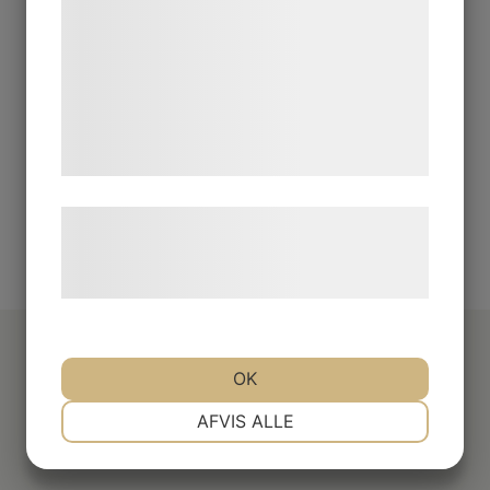
kan blive delt med annoncerings- og
589
kr
analysepartnere, som kan kombinere dem
Ord. pris:
675
kr
-13%
med data, du tidligere har givet dem eller
de har indsamlet gennem din brug af deres
Lägg i varukorgen
tjenester. Ved at klikke på 'OK' giver du
samtykke til disse formål.
Læs mere om vores brug af cookies og
behandling af persondata på vores
hjemmeside.
OK
NØDVENDIGE
PRÆFERENCER
AFVIS ALLE
MARKETING
STATISTIK