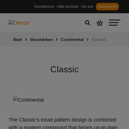
Kundservice
Hitta verkstad
Om oss
Varumärken
Start
Varumärken
Continental
Classic
Classic
The Classic’s tread pattern design is combined
with a modern compound that brings up-to-date