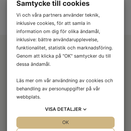
Samtycke till cookies
Ett traditionsrikt däck för den första
skotergenerationen från 50-talet.
Vi och våra partners använder teknik,
inklusive cookies, för att samla in
information om dig för olika ändamål,
inklusive: bättre användarupplevelse,
funktionalitet, statistik och marknadsföring.
Genom att klicka på "OK" samtycker du till
dessa ändamål.
Läs mer om vår användning av cookies och
behandling av personuppgifter på vår
Information
webbplats.
Om oss
VISA
DETALJER
Däckguide
JA
NEJ
OK
JA
NEJ
Hitta verkstad
NÖDVÄNDIG
INSTÄLLNINGAR