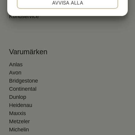
Leverans
AVVISA ALLA
Köpvillkor
JA
NEJ
JA
NEJ
Kundservice
MARKNADSFÖRING
STATISTIK
Varumärken
Anlas
Avon
Bridgestone
Continental
Dunlop
Heidenau
Maxxis
Metzeler
Michelin