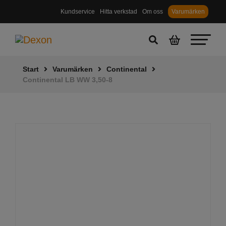
Kundservice
Hitta verkstad
Om oss
Varumärken
Start
Varumärken
Continental
Continental LB WW 3,50-8