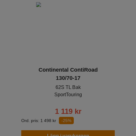
Continental ContiRoad
130/70-17
62S TL Bak
SportTouring
1 119
kr
Ord. pris:
1 498
kr
-25%
Lägg i varukorgen