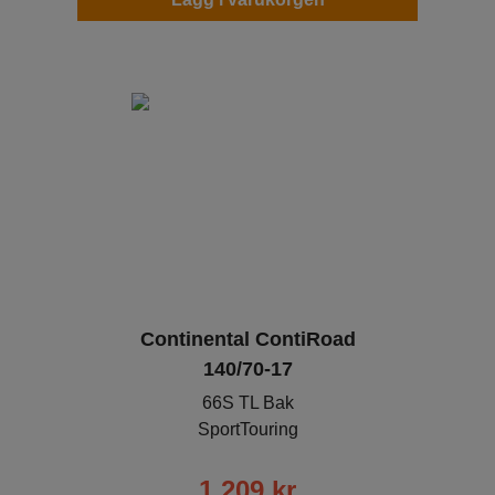
Continental ContiRoad
140/70-17
66S TL Bak
SportTouring
1 209
kr