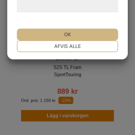
hjemmeside.
OK
NØDVENDIGE
PRÆFERENCER
AFVIS ALLE
Continental ContiRoad
100/80-17
MARKETING
STATISTIK
52S TL Fram
SportTouring
889
kr
Ord. pris:
1 150
kr
-23%
Lägg i varukorgen