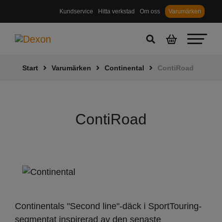
Kundservice
Hitta verkstad
Om oss
Varumärken
Start
Varumärken
Continental
ContiRoad
ContiRoad
Continentals "Second line"-däck i SportTouring-
segmentat inspirerad av den senaste