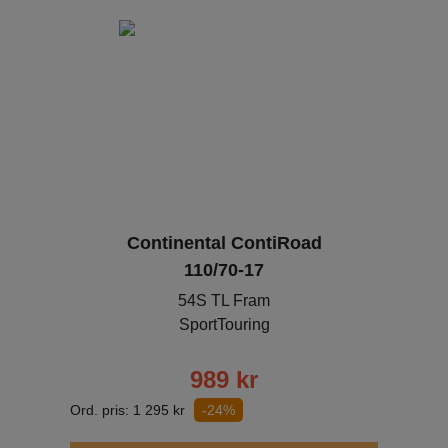
Continental ContiRoad
110/70-17
54S TL Fram
SportTouring
989
kr
Ord. pris:
1 295
kr
-24%