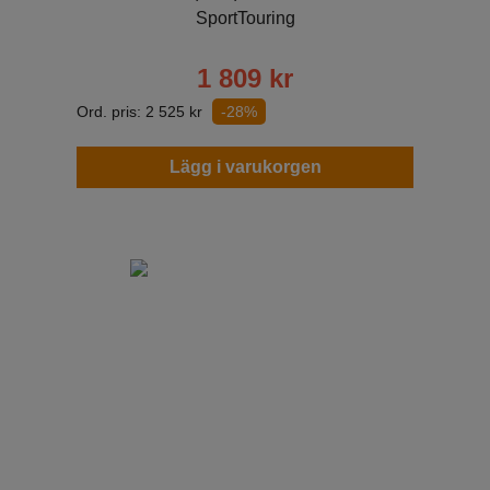
SportTouring
1 809
kr
Ord. pris:
2 525
kr
-28%
Lägg i varukorgen