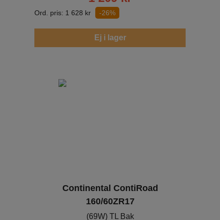
Ord. pris:
1 628
kr
-26%
Ej i lager
Continental ContiRoad
160/60ZR17
(69W) TL Bak