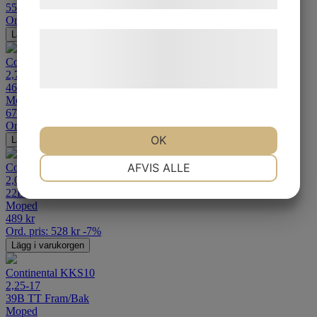
559
kr
Ord. pris:
629
kr
-11%
Lägg i varukorgen
Læs mere om vores brug af cookies og
behandling af persondata på vores
Continental KKS10
2,75-16
hjemmeside.
46J TT Fram/Bak
Moped
679
kr
Ord. pris:
803
kr
-15%
OK
Lägg i varukorgen
NØDVENDIGE
PRÆFERENCER
AFVIS ALLE
Continental KKS10
2,00-17
22B TT Fram/Bak
Moped
MARKETING
STATISTIK
489
kr
Ord. pris:
528
kr
-7%
Lägg i varukorgen
Continental KKS10
2,25-17
39B TT Fram/Bak
Moped