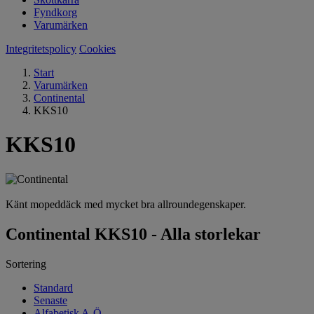
Fyndkorg
Varumärken
Integritetspolicy
Cookies
Start
Varumärken
Continental
KKS10
KKS10
Känt mopeddäck med mycket bra allroundegenskaper.
Continental KKS10 - Alla storlekar
Sortering
Standard
Senaste
Alfabetisk A-Ö