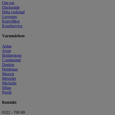
Om oss
Däckguide
Hitta verkstad
Leverans
Köpvillkor
Kundservice
Varumärken
Anlas
Avon
Bridgestone
Continental
Dunlop
Heidenau
Maxxis
Metzeler
Michelin
Mitas
Pirelli
Kontakt
0322 - 700 69