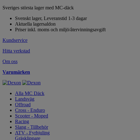
Sveriges största lager med MC-däck
Svenskt lager, Leveranstid 1-3 dagar
Aktuella lagersaldon
Priser inkl. moms och miljö/återvinningsavgift
Kundservice
Hitta verkstad
Om oss
Varumärken
Alla MC Däck
Landsväg
Offroad
Cross - Enduro
Scooter - Moped
Racing
Slang - Tillbehör
ATV - Fyrhjuling
Gräsklippare