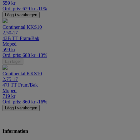
559
kr
Ord. pris:
629
kr
-11%
Lägg i varukorgen
Continental KKS10
2,50-17
43B TT Fram/Bak
Moped
599
kr
Ord. pris:
688
kr
-13%
Ej i lager
Continental KKS10
2,75-17
47J TT Fram/Bak
Moped
719
kr
Ord. pris:
860
kr
-16%
Lägg i varukorgen
Information