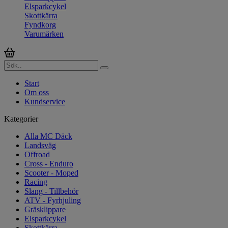
Elsparkcykel
Skottkärra
Fyndkorg
Varumärken
Start
Om oss
Kundservice
Kategorier
Alla MC Däck
Landsväg
Offroad
Cross - Enduro
Scooter - Moped
Racing
Slang - Tillbehör
ATV - Fyrhjuling
Gräsklippare
Elsparkcykel
Skottkärra