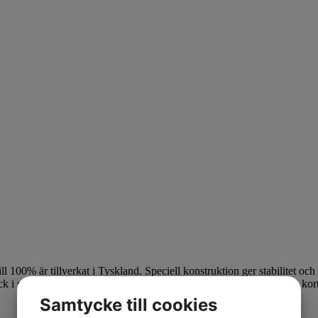
 100% är tillverkat i Tyskland. Speciell konstruktion ger stabilitet o
 i gränsområdet vid släpp. Traction Skin ger en extremt säker och ko
Samtycke till cookies