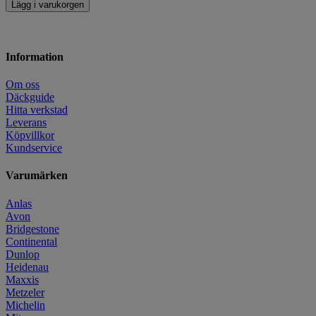
Lägg i varukorgen
Information
Om oss
Däckguide
Hitta verkstad
Leverans
Köpvillkor
Kundservice
Varumärken
Anlas
Avon
Bridgestone
Continental
Dunlop
Heidenau
Maxxis
Metzeler
Michelin