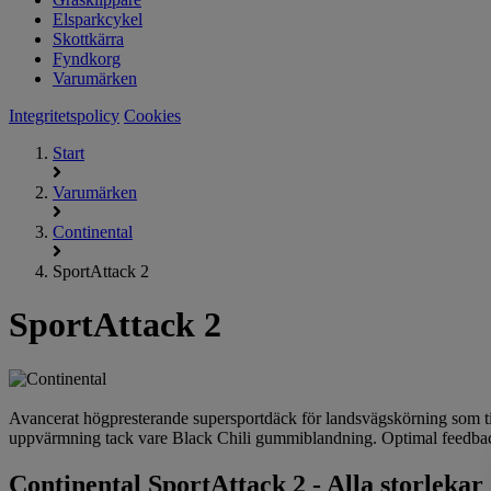
Elsparkcykel
Skottkärra
Fyndkorg
Varumärken
Integritetspolicy
Cookies
Start
Varumärken
Continental
SportAttack 2
SportAttack 2
Avancerat högpresterande supersportdäck för landsvägskörning som till
uppvärmning tack vare Black Chili gummiblandning. Optimal feedback
Continental SportAttack 2 - Alla storlekar