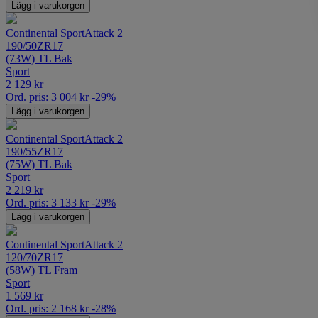
Lägg i varukorgen
Continental SportAttack 2
190/50ZR17
(73W) TL Bak
Sport
2 129
kr
Ord. pris:
3 004
kr
-29%
Lägg i varukorgen
Continental SportAttack 2
190/55ZR17
(75W) TL Bak
Sport
2 219
kr
Ord. pris:
3 133
kr
-29%
Lägg i varukorgen
Continental SportAttack 2
120/70ZR17
(58W) TL Fram
Sport
1 569
kr
Ord. pris:
2 168
kr
-28%