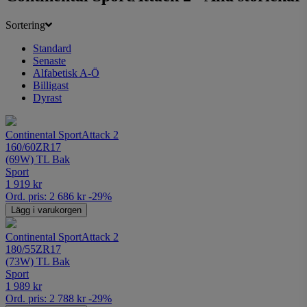
Sortering
Standard
Senaste
Alfabetisk A-Ö
Billigast
Dyrast
Continental SportAttack 2
160/60ZR17
(69W) TL Bak
Sport
1 919
kr
Ord. pris:
2 686
kr
-29%
Lägg i varukorgen
Continental SportAttack 2
180/55ZR17
(73W) TL Bak
Sport
1 989
kr
Ord. pris:
2 788
kr
-29%