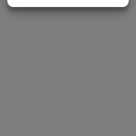
JA
NEJ
JA
NEJ
MARKNADSFÖRING
STATISTIK