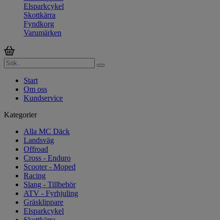
Elsparkcykel
Skottkärra
Fyndkorg
Varumärken
Start
Om oss
Kundservice
Kategorier
Alla MC Däck
Landsväg
Offroad
Cross - Enduro
Scooter - Moped
Racing
Slang - Tillbehör
ATV - Fyrhjuling
Gräsklippare
Elsparkcykel
Skottkärra