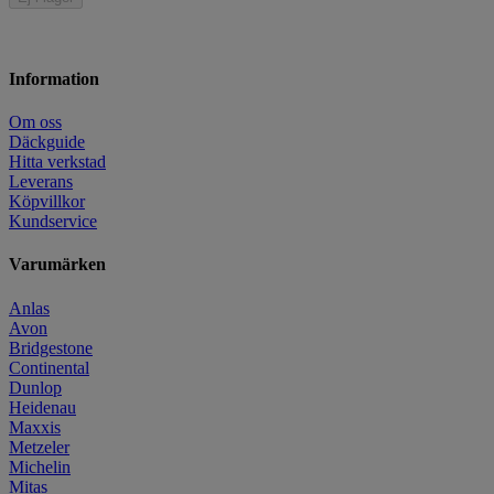
Information
Om oss
Däckguide
Hitta verkstad
Leverans
Köpvillkor
Kundservice
Varumärken
Anlas
Avon
Bridgestone
Continental
Dunlop
Heidenau
Maxxis
Metzeler
Michelin
Mitas