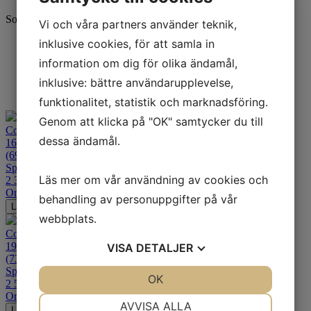
Sortering
Vi och våra partners använder teknik,
inklusive cookies, för att samla in
Standard
Senaste
information om dig för olika ändamål,
Alfabetisk A-Ö
Billigast
inklusive: bättre användarupplevelse,
Dyrast
funktionalitet, statistik och marknadsföring.
Genom att klicka på "OK" samtycker du till
Continental SportAttack 4
dessa ändamål.
160/60ZR17
(69W) TL Bak
Sport
Läs mer om vår användning av cookies och
2 399
kr
Ord. pris:
3 414
kr
-30%
behandling av personuppgifter på vår
Lägg i varukorgen
webbplats.
Continental SportAttack 4
190/50ZR17
VISA
DETALJER
(73W) TL Bak
Sport
JA
NEJ
OK
JA
NEJ
2 589
kr
Ord. pris:
3 688
kr
-30%
NÖDVÄNDIG
INSTÄLLNINGAR
AVVISA ALLA
Lägg i varukorgen