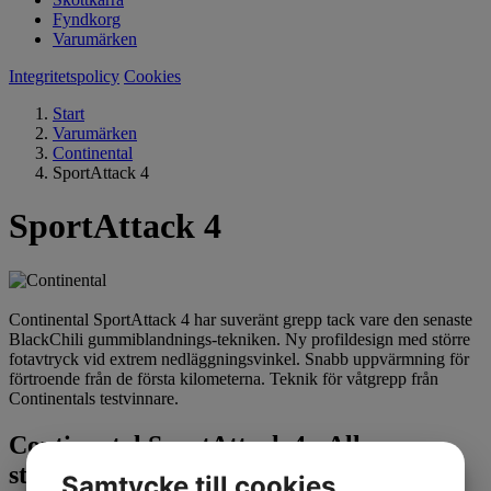
Fyndkorg
Varumärken
Integritetspolicy
Cookies
Start
Varumärken
Continental
SportAttack 4
SportAttack 4
Continental SportAttack 4 har suveränt grepp tack vare den senaste
BlackChili gummiblandnings-tekniken. Ny profildesign med större
fotavtryck vid extrem nedläggningsvinkel. Snabb uppvärmning för
förtroende från de första kilometerna. Teknik för våtgrepp från
Continentals testvinnare.
Continental SportAttack 4 - Alla
storlekar
Samtycke till cookies