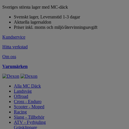
Sveriges största lager med MC-däck
Svenskt lager, Leveranstid 1-3 dagar
Aktuella lagersaldon
Priser inkl. moms och miljö/återvinningsavgift
Kundservice
Hitta verkstad
Om oss
Varumärken
Alla MC Däck
Landsväg
Offroad
Cross - Enduro
Scooter - Moped
Racing
Slang - Tillbehör
ATV - Fyrhjuling
Gräsklippare