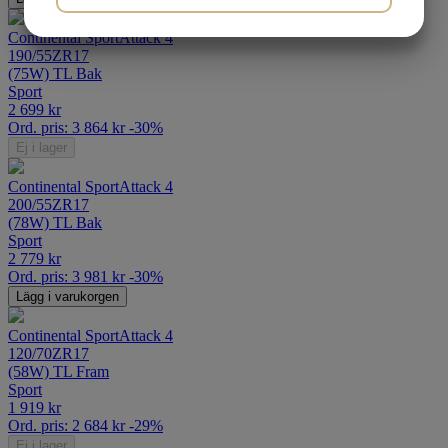
JA
NEJ
JA
NEJ
Continental SportAttack 4
MARKNADSFÖRING
STATISTIK
190/55ZR17
(75W) TL Bak
Sport
2 699
kr
Ord. pris:
3 864
kr
-30%
Ej i lager
Continental SportAttack 4
200/55ZR17
(78W) TL Bak
Sport
2 779
kr
Ord. pris:
3 981
kr
-30%
Lägg i varukorgen
Continental SportAttack 4
120/70ZR17
(58W) TL Fram
Sport
1 919
kr
Ord. pris:
2 684
kr
-29%
Ej i lager