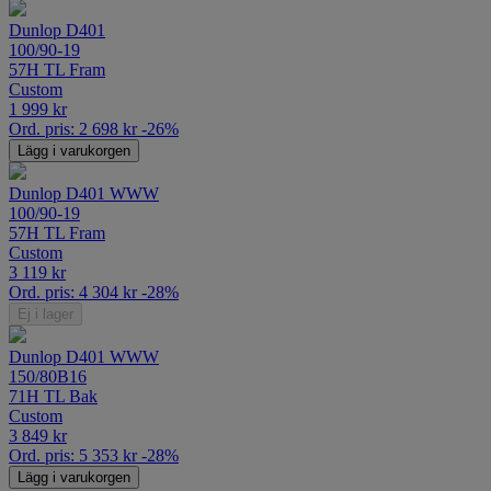
Dunlop D401
100/90-19
57H TL Fram
Custom
1 999
kr
Ord. pris:
2 698
kr
-26%
Lägg i varukorgen
Dunlop D401 WWW
100/90-19
57H TL Fram
Custom
3 119
kr
Ord. pris:
4 304
kr
-28%
Ej i lager
Dunlop D401 WWW
150/80B16
71H TL Bak
Custom
3 849
kr
Ord. pris:
5 353
kr
-28%
Lägg i varukorgen