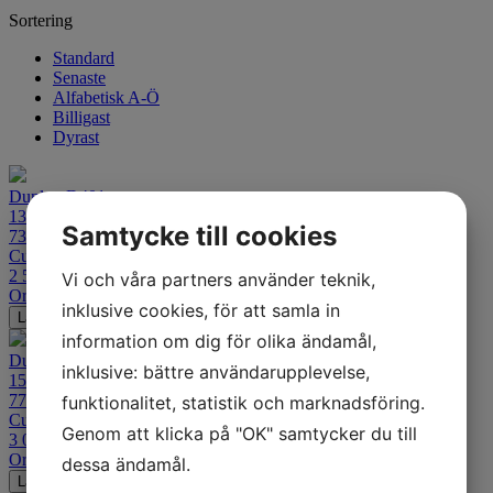
Sortering
Standard
Senaste
Alfabetisk A-Ö
Billigast
Dyrast
Dunlop D401
130/90B16
Samtycke till cookies
73H TL Bak
Custom
2 509
kr
Vi och våra partners använder teknik,
Ord. pris:
3 429
kr
-27%
inklusive cookies, för att samla in
Lägg i varukorgen
information om dig för olika ändamål,
Dunlop D401 T
inklusive: bättre användarupplevelse,
150/80B16
77H TL Bak
funktionalitet, statistik och marknadsföring.
Custom
Genom att klicka på "OK" samtycker du till
3 019
kr
Ord. pris:
4 166
kr
-28%
dessa ändamål.
Lägg i varukorgen