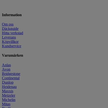
Information
Om oss
Däckguide
Hitta verkstad
Leverans
Köpvillkor
Kundservice
Varumärken
Anlas
Avon
Bridgestone
Continental
Dunlop
Heidenau
Maxxis
Metzeler
Michelin
Mitas