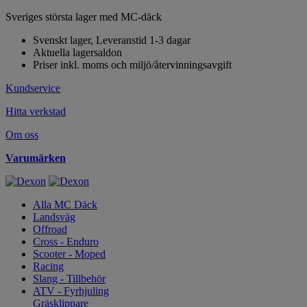
Sveriges största lager med MC-däck
Svenskt lager, Leveranstid 1-3 dagar
Aktuella lagersaldon
Priser inkl. moms och miljö/återvinningsavgift
Kundservice
Hitta verkstad
Om oss
Varumärken
Alla MC Däck
Landsväg
Offroad
Cross - Enduro
Scooter - Moped
Racing
Slang - Tillbehör
ATV - Fyrhjuling
Gräsklippare