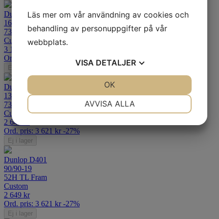
Läs mer om vår användning av cookies och
Dunlop D401
160/70B17
behandling av personuppgifter på vår
73H TL Bak
Custom
webbplats.
3 119
kr
Ord. pris:
4 304
kr
-28%
VISA
DETALJER
Ej i lager
JA
NEJ
OK
JA
NEJ
Dunlop D401
130/90B16
NÖDVÄNDIG
INSTÄLLNINGAR
AVVISA ALLA
73H TL Fram
Custom
JA
NEJ
JA
NEJ
2 649
kr
Ord. pris:
3 621
kr
-27%
MARKNADSFÖRING
STATISTIK
Ej i lager
Dunlop D401
90/90-19
52H TL Fram
Custom
2 649
kr
Ord. pris:
3 621
kr
-27%
Ej i lager