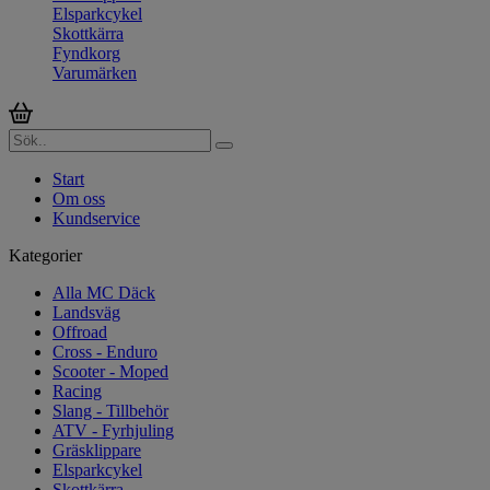
Elsparkcykel
Skottkärra
Fyndkorg
Varumärken
Start
Om oss
Kundservice
Kategorier
Alla MC Däck
Landsväg
Offroad
Cross - Enduro
Scooter - Moped
Racing
Slang - Tillbehör
ATV - Fyrhjuling
Gräsklippare
Elsparkcykel
Skottkärra