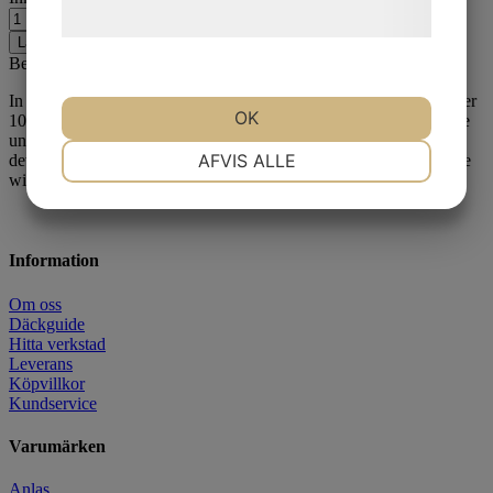
hjemmeside.
Lägg i varukorgen
Beskrivning
In 1969 the TT100 became the first tire to lap the TT course at over
OK
100mph on a production bike. The TT100 of today bears the same
unmistakeable Dunlop style but benefits from ever-evolving tire
NØDVENDIGE
PRÆFERENCER
AFVIS ALLE
development to bring lightweight and classic bikes a traditional tire
with cutting edge performance and durability.
MARKETING
STATISTIK
Information
Om oss
Däckguide
Hitta verkstad
Leverans
Köpvillkor
Kundservice
Varumärken
Anlas