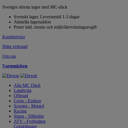
Sveriges största lager med MC-däck
Svenskt lager, Leveranstid 1-3 dagar
Aktuella lagersaldon
Priser inkl. moms och miljö/återvinningsavgift
Kundservice
Hitta verkstad
Om oss
Varumärken
Alla MC Däck
Landsväg
Offroad
Cross - Enduro
Scooter - Moped
Racing
Slang - Tillbehör
ATV - Fyrhjuling
Gräsklippare