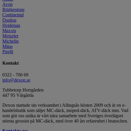
Avon
Bridgestone
Continental
Dunlop
Heidenau
Maxxis
Metzeler
Michelin
Mitas
Pirelli
Kontakt
0322 - 700 69
info@dexon.se
Tubbetorp Herrgården
447 95 Vårgårda
Dexon startade sin verksamhet i Allingsås hösten 2009 och är en e-
handelsbutik som säljer MC-däck, moped-däck, ATV-däck mm. Vad
som gör oss unika är vårt nära samarbete med Sveriges överlägset
största grossist på MC-däck, med över 40 års erfarenhet i branschen.
Kontakta oss