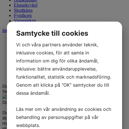
Elsparkcykel
Skottkärra
Fyndkorg
Varumärken
Integritetspolicy
Cookies
Samtycke till cookies
Start
Vi och våra partners använder teknik,
Varumärken
inklusive cookies, för att samla in
information om dig för olika ändamål,
Dunlop
inklusive: bättre användarupplevelse,
Dunlop K82 3,25-18
funktionalitet, statistik och marknadsföring.
Genom att klicka på "OK" samtycker du till
Dunlop K82 3,25-18
52S TT Fram/Bak
Street & Veteran
Artikelnummer:
703630
Lager: 3 st
dessa ändamål.
Däck för slangmontage. Godkänt för 180 km/h.
Läs mer om vår användning av cookies och
Dunlop K82 har perfekt blandning av prestanda och ekonomi för
behandling av personuppgifter på vår
äldre klassiska och lättare motorcyklar. Slitbanemönstret är en
replika av TT100, det legendariska däck som blev det första att
webbplats.
snitta över 100 mph på TT banan Isle of Man på en