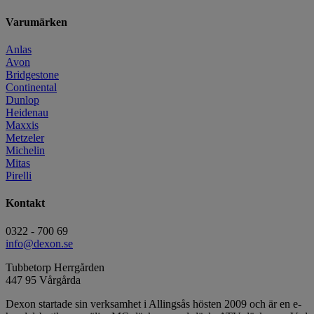
Varumärken
Anlas
Avon
Bridgestone
Continental
Dunlop
Heidenau
Maxxis
Metzeler
Michelin
Mitas
Pirelli
Kontakt
0322 - 700 69
info@dexon.se
Tubbetorp Herrgården
447 95 Vårgårda
Dexon startade sin verksamhet i Allingsås hösten 2009 och är en e-