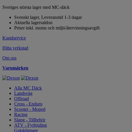
Sveriges största lager med MC-däck
Svenskt lager, Leveranstid 1-3 dagar
Aktuella lagersaldon
Priser inkl. moms och miljö/återvinningsavgift
Kundservice
Hitta verkstad
Om oss
Varumärken
Alla MC Däck
Landsväg
Offroad
Cross - Enduro
Scooter - Moped
Racing
Slang - Tillbehör
ATV - Fyrhjuling
Gräsklippare