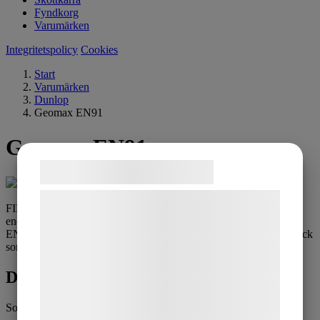
Fyndkorg
Varumärken
Integritetspolicy
Cookies
Start
Varumärken
Dunlop
Geomax EN91
Geomax EN91
Samtykke til cookies
Vi og vores samarbejdspartnere bruger
FIM-godkänt endurodäck. Med en stomme anpassad för
teknologier, herunder cookies, til at
enduromotorcyklarnas särskilda användningskrav, har GEOMAX
EN91 större avstånd mellan klackarna och ett särskilt utformat block
indsamle oplysninger om dig til forskellige
som stärker greppet på raksträckor och vid kurvtagning.
formål, herunder: Tilpasning af annoncering,
Dunlop Geomax EN91 - Alla storlekar
bedre brugeroplevelse, funktionalitet,
statistik og marketing. Disse oplysninger
Sortering
kan blive delt med annoncerings- og