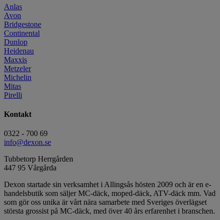
Anlas
Avon
Bridgestone
Continental
Dunlop
Heidenau
Maxxis
Metzeler
Michelin
Mitas
Pirelli
Kontakt
0322 - 700 69
info@dexon.se
Tubbetorp Herrgården
447 95 Vårgårda
Dexon startade sin verksamhet i Allingsås hösten 2009 och är en e-
handelsbutik som säljer MC-däck, moped-däck, ATV-däck mm. Vad
som gör oss unika är vårt nära samarbete med Sveriges överlägset
största grossist på MC-däck, med över 40 års erfarenhet i branschen.