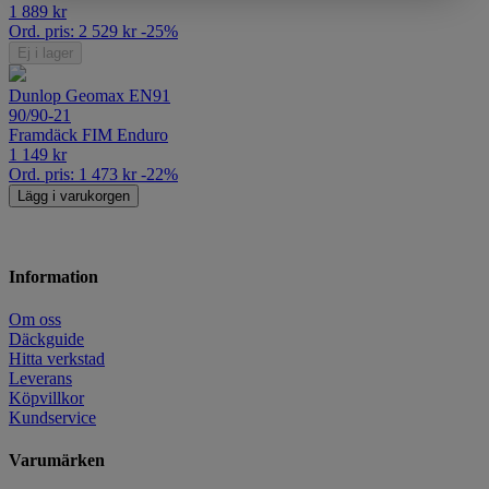
1 889
kr
Ord. pris:
2 529
kr
-25%
Ej i lager
Dunlop Geomax EN91
90/90-21
Framdäck FIM Enduro
1 149
kr
Ord. pris:
1 473
kr
-22%
Lägg i varukorgen
Information
Om oss
Däckguide
Hitta verkstad
Leverans
Köpvillkor
Kundservice
Varumärken