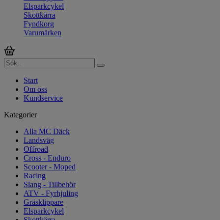
Elsparkcykel
Skottkärra
Fyndkorg
Varumärken
Start
Om oss
Kundservice
Kategorier
Alla MC Däck
Landsväg
Offroad
Cross - Enduro
Scooter - Moped
Racing
Slang - Tillbehör
ATV - Fyrhjuling
Gräsklippare
Elsparkcykel
Skottkärra