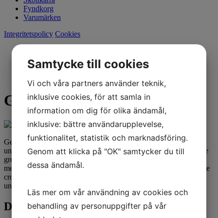
Fyndkorg
Varumärken
Integritetspolicy
Cookies
Start
Varumärken
Samtycke till cookies
Dunlop
Geomax MX33
Vi och våra partners använder teknik,
Geomax MX33
inklusive cookies, för att samla in
information om dig för olika ändamål,
inklusive: bättre användarupplevelse,
funktionalitet, statistik och marknadsföring.
Geomax MX33 har optimerat prestandan för att passa till olika
underlag. Till skillnad från sin föregångare, vars fokus låg på att ge
Genom att klicka på "OK" samtycker du till
grepp i mjuk terräng, är Geomax MX33 också enastående på
dessa ändamål.
medelhårda till hårda terrängförhållanden. Det är utformat för att ge
cross/enduro-förare ett mycket mer mångsidigt däck för blandade
underlag.
Läs mer om vår användning av cookies och
Dunlop Geomax MX33 - Alla storlekar
behandling av personuppgifter på vår