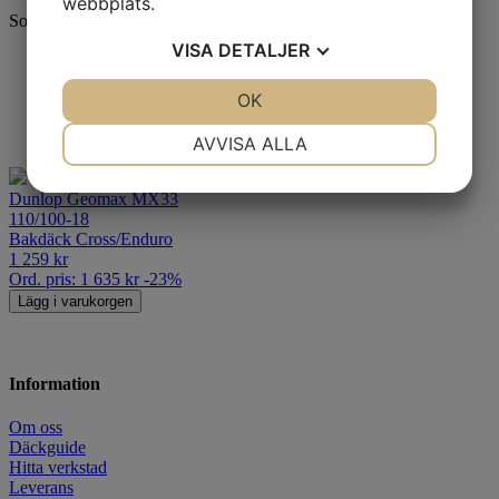
webbplats.
Sortering
VISA
DETALJER
Standard
Senaste
Alfabetisk A-Ö
JA
NEJ
OK
JA
NEJ
Billigast
NÖDVÄNDIG
INSTÄLLNINGAR
Dyrast
AVVISA ALLA
JA
NEJ
JA
NEJ
Dunlop Geomax MX33
MARKNADSFÖRING
STATISTIK
110/100-18
Bakdäck Cross/Enduro
1 259
kr
Ord. pris:
1 635
kr
-23%
Lägg i varukorgen
Information
Om oss
Däckguide
Hitta verkstad
Leverans