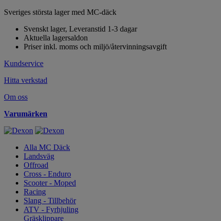
Sveriges största lager med MC-däck
Svenskt lager, Leveranstid 1-3 dagar
Aktuella lagersaldon
Priser inkl. moms och miljö/återvinningsavgift
Kundservice
Hitta verkstad
Om oss
Varumärken
Alla MC Däck
Landsväg
Offroad
Cross - Enduro
Scooter - Moped
Racing
Slang - Tillbehör
ATV - Fyrhjuling
Gräsklippare