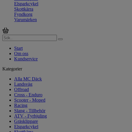
Elsparkcykel
Skottkärra
Fyndkorg
Varumärken
Start
Om oss
Kundservice
Kategorier
Alla MC Däck
Landsväg
Offroad
Cross - Enduro
Scooter - Moped
Racing
Slang - Tillbehör
ATV - Fyrhjuling
Gräsklippare
Elsparkcykel
Skottkärra