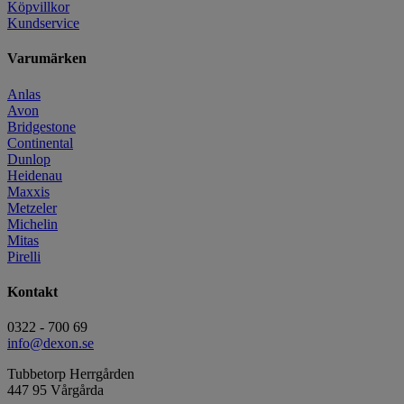
Köpvillkor
Kundservice
Varumärken
Anlas
Avon
Bridgestone
Continental
Dunlop
Heidenau
Maxxis
Metzeler
Michelin
Mitas
Pirelli
Kontakt
0322 - 700 69
info@dexon.se
Tubbetorp Herrgården
447 95 Vårgårda