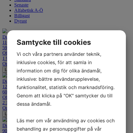
Senaste
Alfabetisk A-Ö
Billigast
Dyrast
Dunlop Trailmax Raid
Samtycke till cookies
110/80R19
59T TL Fram
Offroad
Vi och våra partners använder teknik,
1 989
kr
inklusive cookies, för att samla in
Ord. pris:
2 685
kr
-26%
Lägg i varukorgen
information om dig för olika ändamål,
inklusive: bättre användarupplevelse,
Dunlop Trailmax Raid
120/70R19
funktionalitet, statistik och marknadsföring.
60T TL Fram
Genom att klicka på "OK" samtycker du till
Offroad
2 169
kr
dessa ändamål.
Ord. pris:
2 933
kr
-26%
Lägg i varukorgen
Läs mer om vår användning av cookies och
Dunlop Trailmax Raid
behandling av personuppgifter på vår
90/90-21