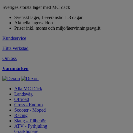
Sveriges största lager med MC-däck
Svenskt lager, Leveranstid 1-3 dagar
Aktuella lagersaldon
Priser inkl. moms och miljö/återvinningsavgift
Kundservice
Hitta verkstad
Om oss
Varumärken
Alla MC Däck
Landsväg
Offroad
Cross - Enduro
Scooter - Moped
Racing
Slang - Tillbehör
ATV - Fyrhjuling
Gräsklippare