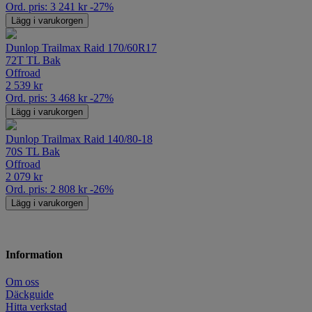
Ord. pris:
3 241
kr
-27%
Lägg i varukorgen
Dunlop Trailmax Raid 170/60R17
72T TL Bak
Offroad
2 539
kr
Ord. pris:
3 468
kr
-27%
Lägg i varukorgen
Dunlop Trailmax Raid 140/80-18
70S TL Bak
Offroad
2 079
kr
Ord. pris:
2 808
kr
-26%
Lägg i varukorgen
Information
Om oss
Däckguide
Hitta verkstad