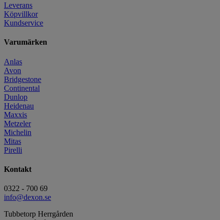
Leverans
Köpvillkor
Kundservice
Varumärken
Anlas
Avon
Bridgestone
Continental
Dunlop
Heidenau
Maxxis
Metzeler
Michelin
Mitas
Pirelli
Kontakt
0322 - 700 69
info@dexon.se
Tubbetorp Herrgården