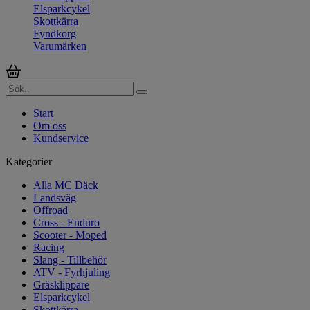
Elsparkcykel
Skottkärra
Fyndkorg
Varumärken
Start
Om oss
Kundservice
Kategorier
Alla MC Däck
Landsväg
Offroad
Cross - Enduro
Scooter - Moped
Racing
Slang - Tillbehör
ATV - Fyrhjuling
Gräsklippare
Elsparkcykel
Skottkärra