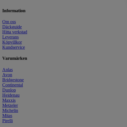
Information
Om oss
Däckguide
Hitta verkstad
Leverans
Köpvillkor
Kundservice
Varumärken
Anlas
Avon
Bridgestone
Continental
Dunlop
Heidenau
Maxxis
Metzeler
Michelin
Mitas
Pirelli