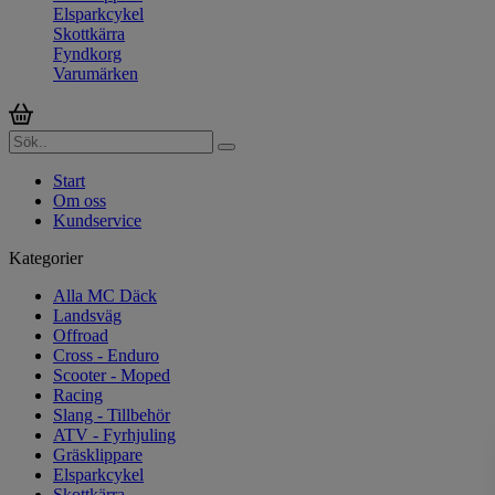
Elsparkcykel
Skottkärra
Fyndkorg
Varumärken
Start
Om oss
Kundservice
Kategorier
Alla MC Däck
Landsväg
Offroad
Cross - Enduro
Scooter - Moped
Racing
Slang - Tillbehör
ATV - Fyrhjuling
Gräsklippare
Elsparkcykel
Skottkärra