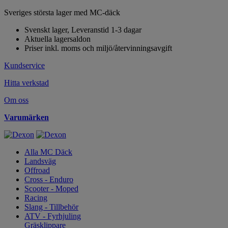
Sveriges största lager med MC-däck
Svenskt lager, Leveranstid 1-3 dagar
Aktuella lagersaldon
Priser inkl. moms och miljö/återvinningsavgift
Kundservice
Hitta verkstad
Om oss
Varumärken
Alla MC Däck
Landsväg
Offroad
Cross - Enduro
Scooter - Moped
Racing
Slang - Tillbehör
ATV - Fyrhjuling
Gräsklippare