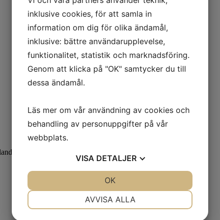
inklusive cookies, för att samla in
information om dig för olika ändamål,
inklusive: bättre användarupplevelse,
funktionalitet, statistik och marknadsföring.
Genom att klicka på "OK" samtycker du till
dessa ändamål.
Läs mer om vår användning av cookies och
behandling av personuppgifter på vår
webbplats.
landsväg.
VISA
DETALJER
JA
NEJ
OK
JA
NEJ
NÖDVÄNDIG
INSTÄLLNINGAR
AVVISA ALLA
JA
NEJ
JA
NEJ