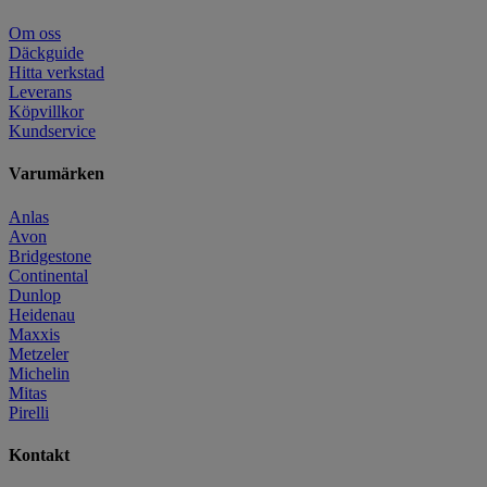
Om oss
Däckguide
Hitta verkstad
Leverans
Köpvillkor
Kundservice
Varumärken
Anlas
Avon
Bridgestone
Continental
Dunlop
Heidenau
Maxxis
Metzeler
Michelin
Mitas
Pirelli
Kontakt