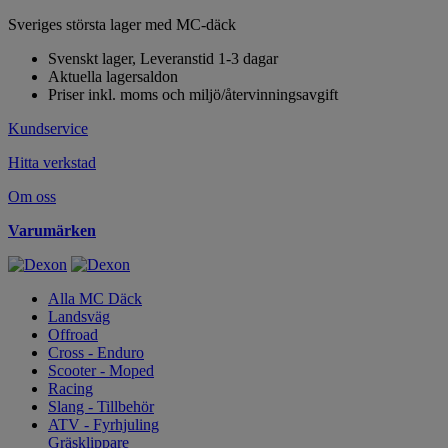
Sveriges största lager med MC-däck
Svenskt lager, Leveranstid 1-3 dagar
Aktuella lagersaldon
Priser inkl. moms och miljö/återvinningsavgift
Kundservice
Hitta verkstad
Om oss
Varumärken
Alla MC Däck
Landsväg
Offroad
Cross - Enduro
Scooter - Moped
Racing
Slang - Tillbehör
ATV - Fyrhjuling
Gräsklippare