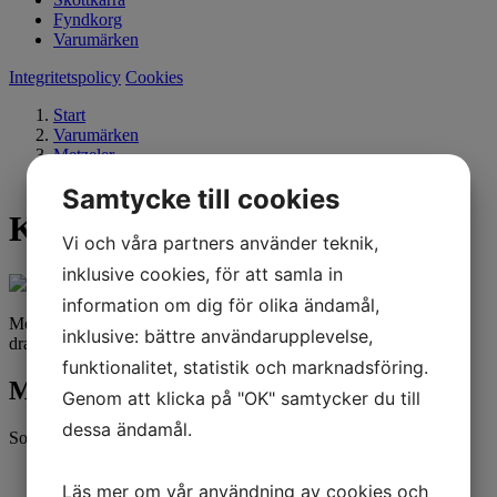
Fyndkorg
Varumärken
Integritetspolicy
Cookies
Start
Varumärken
Metzeler
Karoo Extreme
Samtycke till cookies
Karoo Extreme
Vi och våra partners använder teknik,
inklusive cookies, för att samla in
information om dig för olika ändamål,
Metzeler Extreme är ett allsidigt offroad-däck med extrem bra
inklusive: bättre användarupplevelse,
dragkraft på grus och lösare underlag.
funktionalitet, statistik och marknadsföring.
Metzeler Extreme - Alla storlekar
Genom att klicka på "OK" samtycker du till
dessa ändamål.
Sortering
Standard
Läs mer om vår användning av cookies och
Senaste