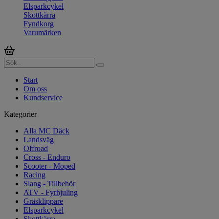
Elsparkcykel
Skottkärra
Fyndkorg
Varumärken
Start
Om oss
Kundservice
Kategorier
Alla MC Däck
Landsväg
Offroad
Cross - Enduro
Scooter - Moped
Racing
Slang - Tillbehör
ATV - Fyrhjuling
Gräsklippare
Elsparkcykel
Skottkärra