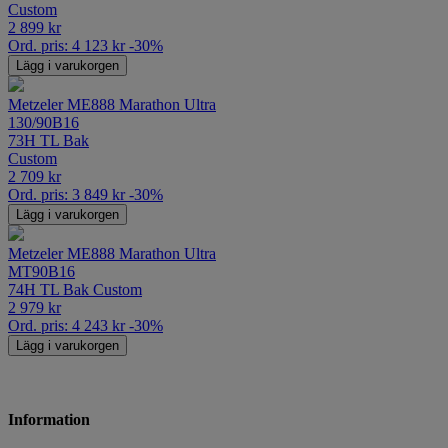
Custom
2 899
kr
Ord. pris:
4 123
kr
-30%
Lägg i varukorgen
Metzeler ME888 Marathon Ultra
130/90B16
73H TL Bak
Custom
2 709
kr
Ord. pris:
3 849
kr
-30%
Lägg i varukorgen
Metzeler ME888 Marathon Ultra
MT90B16
74H TL Bak Custom
2 979
kr
Ord. pris:
4 243
kr
-30%
Lägg i varukorgen
Information