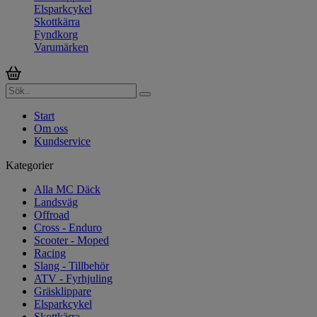
Elsparkcykel
Skottkärra
Fyndkorg
Varumärken
Start
Om oss
Kundservice
Kategorier
Alla MC Däck
Landsväg
Offroad
Cross - Enduro
Scooter - Moped
Racing
Slang - Tillbehör
ATV - Fyrhjuling
Gräsklippare
Elsparkcykel
Skottkärra