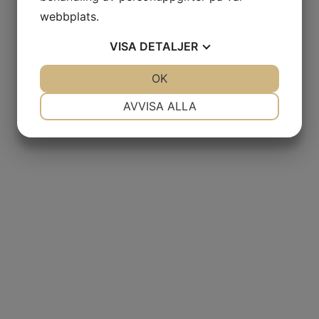
webbplats.
VISA
DETALJER
JA
NEJ
OK
JA
NEJ
NÖDVÄNDIG
INSTÄLLNINGAR
AVVISA ALLA
JA
NEJ
JA
NEJ
MARKNADSFÖRING
STATISTIK