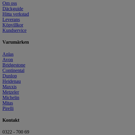
Om oss
Däckguide
Hitta verkstad
Leverans
Köpvillkor
Kundservice
Varumärken
Anlas
Avon
Bridgestone
Continental
Dunlop
Heidenau
Maxxis
Metzeler
Michelin
Mitas
Pirelli
Kontakt
0322 - 700 69