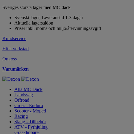
Sveriges största lager med MC-däck
Svenskt lager, Leveranstid 1-3 dagar
Aktuella lagersaldon
Priser inkl. moms och miljö/återvinningsavgift
Kundservice
Hitta verkstad
Om oss
Varumärken
Alla MC Däck
Landsväg
Offroad
Cross - Enduro
Scooter - Moped
Racing
Slang - Tillbehör
ATV - Fyrhjuling
Gräsklippare