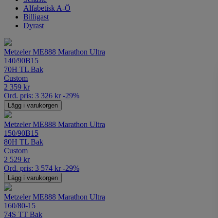
Alfabetisk A-Ö
Billigast
Dyrast
Metzeler ME888 Marathon Ultra
140/90B15
70H TL Bak
Custom
2 359
kr
Ord. pris:
3 326
kr
-29%
Lägg i varukorgen
Metzeler ME888 Marathon Ultra
150/90B15
80H TL Bak
Custom
2 529
kr
Ord. pris:
3 574
kr
-29%
Lägg i varukorgen
Metzeler ME888 Marathon Ultra
160/80-15
74S TT Bak