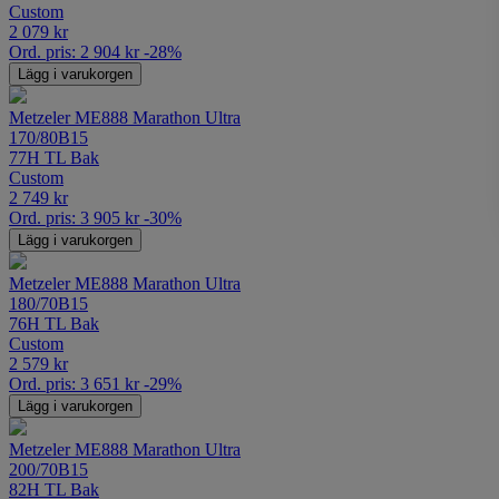
Custom
2 079
kr
Ord. pris:
2 904
kr
-28%
Lägg i varukorgen
Metzeler ME888 Marathon Ultra
170/80B15
77H TL Bak
Custom
2 749
kr
Ord. pris:
3 905
kr
-30%
Lägg i varukorgen
Metzeler ME888 Marathon Ultra
180/70B15
76H TL Bak
Custom
2 579
kr
Ord. pris:
3 651
kr
-29%
Lägg i varukorgen
Metzeler ME888 Marathon Ultra
200/70B15
82H TL Bak