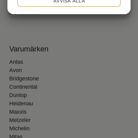
AVVISA ALLA
Köpvillkor
JA
NEJ
JA
NEJ
Kundservice
MARKNADSFÖRING
STATISTIK
Varumärken
Anlas
Avon
Bridgestone
Continental
Dunlop
Heidenau
Maxxis
Metzeler
Michelin
Mitas