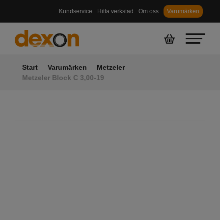
Kundservice
Hitta verkstad
Om oss
Varumärken
Start
Varumärken
Metzeler
Metzeler Block C 3,00-19