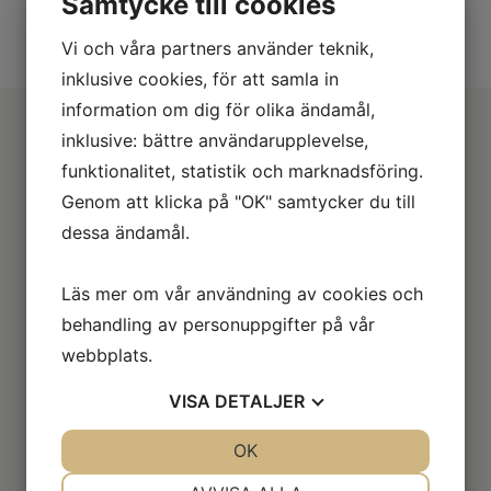
Samtycke till cookies
Vi och våra partners använder teknik,
inklusive cookies, för att samla in
information om dig för olika ändamål,
inklusive: bättre användarupplevelse,
funktionalitet, statistik och marknadsföring.
Genom att klicka på "OK" samtycker du till
dessa ändamål.
Läs mer om vår användning av cookies och
behandling av personuppgifter på vår
Information
webbplats.
Om oss
VISA
DETALJER
Däckguide
Hitta verkstad
JA
NEJ
OK
JA
NEJ
Leverans
NÖDVÄNDIG
INSTÄLLNINGAR