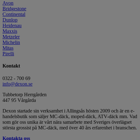
Avon
Bridgestone
Continental
Dunlop
Heidenau
Maxxis
Metzeler
Michelin
Mitas
Pirelli
Kontakt
0322 - 700 69
info@dexon.se
Tubbetorp Herrgården
447 95 Vårgårda
Dexon startade sin verksamhet i Allingsås hösten 2009 och är en e-
handelsbutik som säljer MC-däck, moped-däck, ATV-däck mm. Vad
som gör oss unika är vårt nära samarbete med Sveriges överlägset
största grossist på MC-däck, med över 40 års erfarenhet i branschen.
Kontakta oss