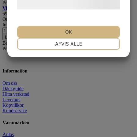
Prestandadäck för mellanhojar och nedåt.
hjemmeside.
Visa alla storlekar för denna modell >>>
699
kr
Ord. pris:
860
kr
-19%
Inkl. moms
OK
Lägg i varukorgen
NØDVENDIGE
PRÆFERENCER
Beskrivning
AFVIS ALLE
Prestandadäck för mellanhojar och neråt.
MARKETING
STATISTIK
Information
Om oss
Däckguide
Hitta verkstad
Leverans
Köpvillkor
Kundservice
Varumärken
Anlas