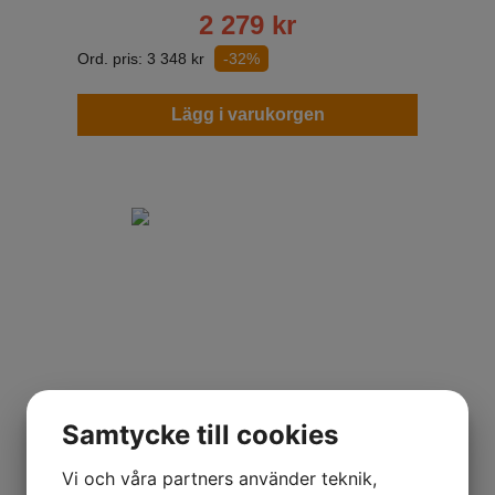
2 279
kr
Ord. pris:
3 348
kr
-32%
Lägg i varukorgen
Samtycke till cookies
Metzeler Roadtec 01
Vi och våra partners använder teknik,
190/50ZR17 HWM