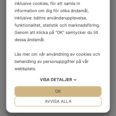
inklusive cookies, för att samla in
(73W) TL Bak
information om dig för olika ändamål,
SportTouring
inklusive: bättre användarupplevelse,
2 549
kr
funktionalitet, statistik och marknadsföring.
Genom att klicka på "OK" samtycker du till
Ord. pris:
3 759
kr
-32%
dessa ändamål.
Lägg i varukorgen
Läs mer om vår användning av cookies och
behandling av personuppgifter på vår
webbplats.
VISA
DETALJER
JA
NEJ
OK
JA
NEJ
NÖDVÄNDIG
INSTÄLLNINGAR
AVVISA ALLA
JA
NEJ
JA
NEJ