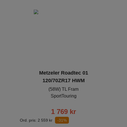
Metzeler Roadtec 01
120/70ZR17 HWM
(58W) TL Fram
SportTouring
1 769
kr
Ord. pris:
2 559
kr
-31%