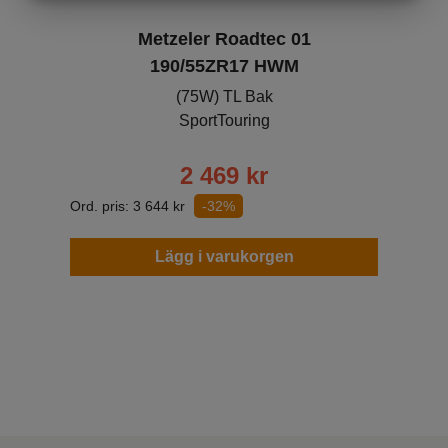
MARKNADSFÖRING
STATISTIK
Metzeler Roadtec 01
190/55ZR17 HWM
(75W) TL Bak
SportTouring
2 469
kr
Ord. pris:
3 644
kr
-32%
Lägg i varukorgen