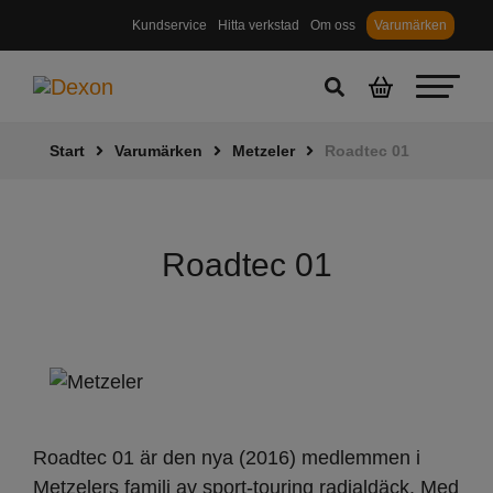
Kundservice
Hitta verkstad
Om oss
Varumärken
Start
Varumärken
Metzeler
Roadtec 01
Roadtec 01
Roadtec 01 är den nya (2016) medlemmen i
Metzelers familj av sport-touring radialdäck. Med