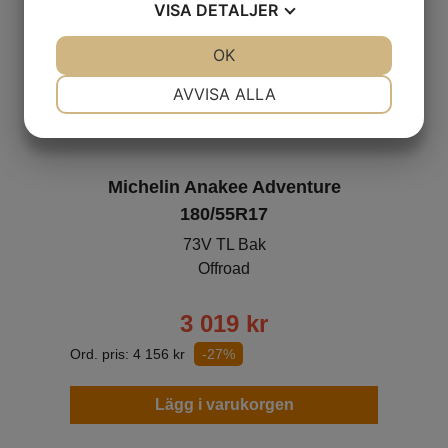
VISA
DETALJER
JA
NEJ
OK
JA
NEJ
NÖDVÄNDIG
INSTÄLLNINGAR
AVVISA ALLA
JA
NEJ
JA
NEJ
MARKNADSFÖRING
STATISTIK
Michelin Anakee Adventure
180/55R17
73V TL Bak
Offroad
3 019
kr
Ord. pris:
4 156
kr
-27%
Lägg i varukorgen