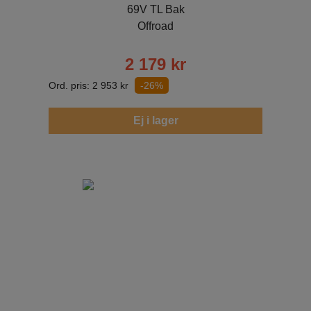
69V TL Bak
Offroad
2 179
kr
Ord. pris:
2 953
kr
-26%
Ej i lager