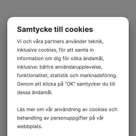
Samtycke till cookies
Michelin Anakee Adventure
Vi och våra partners använder teknik,
170/60R17
inklusive cookies, för att samla in
72V TL Bak
information om dig för olika ändamål,
Offroad
inklusive: bättre användarupplevelse,
2 309
kr
funktionalitet, statistik och marknadsföring.
Genom att klicka på "OK" samtycker du till
Ord. pris:
3 146
kr
-27%
dessa ändamål.
Lägg i varukorgen
Läs mer om vår användning av cookies och
behandling av personuppgifter på vår
webbplats.