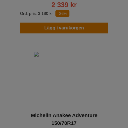
2 339
kr
Ord. pris:
3 180
kr
-26%
Lägg i varukorgen
Michelin Anakee Adventure
150/70R17