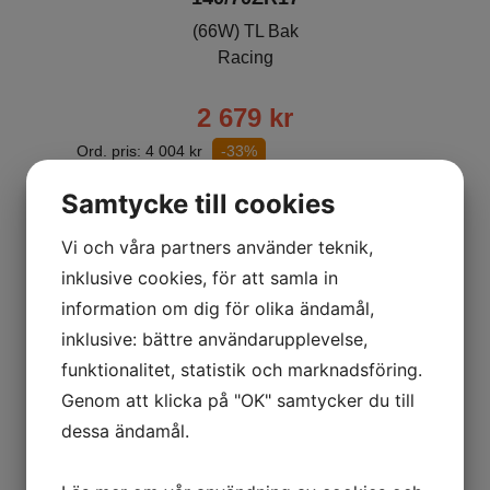
(66W) TL Bak
Racing
2 679
kr
Ord. pris:
4 004
kr
-33%
Samtycke till cookies
Lägg i varukorgen
Vi och våra partners använder teknik,
inklusive cookies, för att samla in
information om dig för olika ändamål,
inklusive: bättre användarupplevelse,
funktionalitet, statistik och marknadsföring.
Genom att klicka på "OK" samtycker du till
dessa ändamål.