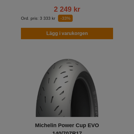
2 249
kr
Ord. pris:
3 333
kr
-33%
Lägg i varukorgen
Michelin Power Cup EVO
140/70ZR17