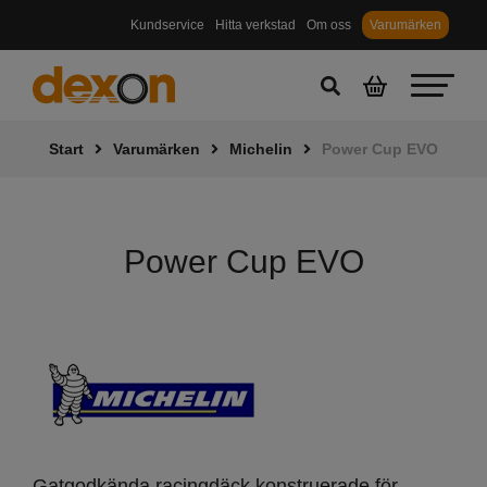
Kundservice
Hitta verkstad
Om oss
Varumärken
Start
Varumärken
Michelin
Power Cup EVO
Power Cup EVO
Gatgodkända racingdäck konstruerade för