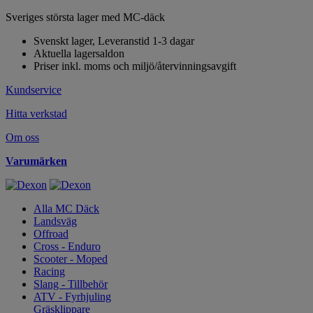
Sveriges största lager med MC-däck
Svenskt lager, Leveranstid 1-3 dagar
Aktuella lagersaldon
Priser inkl. moms och miljö/återvinningsavgift
Kundservice
Hitta verkstad
Om oss
Varumärken
Alla MC Däck
Landsväg
Offroad
Cross - Enduro
Scooter - Moped
Racing
Slang - Tillbehör
ATV - Fyrhjuling
Gräsklippare