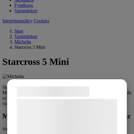
Fyndkorg
Varumärken
Integritetspolicy
Cookies
Start
Varumärken
Michelin
Starcross 5 Mini
Starcross 5 Mini
Stor prestanda för små crossar! Jämfört med föregångarna har
Samtykke til cookies
Michelin Starcross 5 en ny och lättare stomme som ger mer lättkörda
och kvickare egenskaper utan att livslängden påverkats. Detta tack
Vi og vores samarbejdspartnere bruger
vare starkare material med högre densitet.
teknologier, herunder cookies, til at
Michelin Starcross 5 Mini - Alla storlekar
indsamle oplysninger om dig til forskellige
formål, herunder: Tilpasning af annoncering,
Sortering