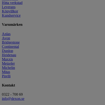
Hitta verkstad
Leverans
Köpvillkor
Kundservice
Varumärken
Anlas
Avon
Bridgestone
Continental
Dunlop
Heidenau
Maxxis
Metzeler
Michelin
Mitas
Pirelli
Kontakt
0322 - 700 69
info@dexon.se