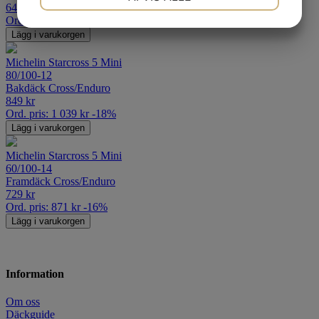
649
kr
Ord. pris:
755
kr
-14%
Lägg i varukorgen
MARKETING
STATISTIK
Michelin Starcross 5 Mini
80/100-12
Bakdäck Cross/Enduro
849
kr
Ord. pris:
1 039
kr
-18%
Lägg i varukorgen
Michelin Starcross 5 Mini
60/100-14
Framdäck Cross/Enduro
729
kr
Ord. pris:
871
kr
-16%
Lägg i varukorgen
Information
Om oss
Däckguide