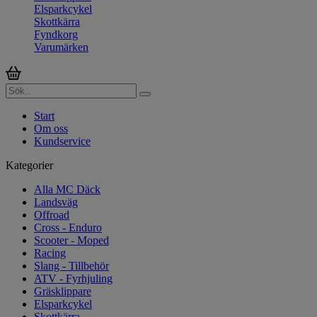
Elsparkcykel
Skottkärra
Fyndkorg
Varumärken
Start
Om oss
Kundservice
Kategorier
Alla MC Däck
Landsväg
Offroad
Cross - Enduro
Scooter - Moped
Racing
Slang - Tillbehör
ATV - Fyrhjuling
Gräsklippare
Elsparkcykel
Skottkärra