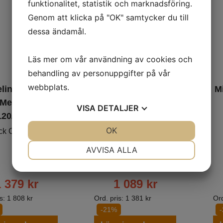
funktionalitet, statistik och marknadsföring.
Genom att klicka på "OK" samtycker du till
dessa ändamål.
Läs mer om vår användning av cookies och
behandling av personuppgifter på vår
webbplats.
lin Starcross
Michelin Starcross
M
 Med-Hard
6 Med-Hard
VISA
DETALJER
120/80-19
80/100-21
JA
NEJ
OK
JA
NEJ
ck Cross/Enduro
Framdäck
Cross/Enduro
NÖDVÄNDIG
INSTÄLLNINGAR
AVVISA ALLA
JA
NEJ
JA
NEJ
MARKNADSFÖRING
STATISTIK
1 379
kr
1 089
kr
is:
1 808
kr
Ord. pris:
1 381
kr
Ord
-21%