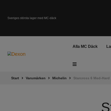
Sveriges största lager med MC-däck
Alla MC Däck
L
Start
Varumärken
Michelin
Starcross 6 Med-Hard
ATV - Fyrhjuling
Gräsklippare
S
Elsparkcykel