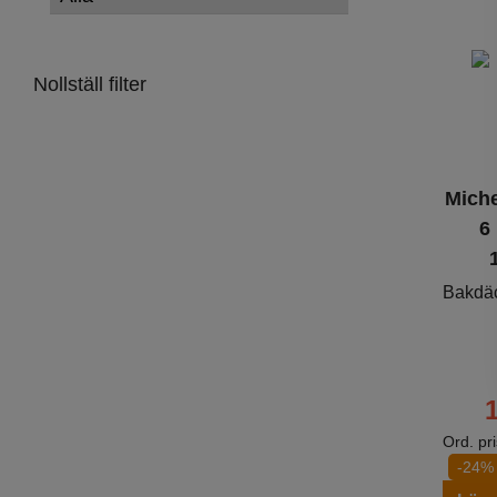
Nollställ filter
Miche
6
Bakdä
Ord. pr
-24%