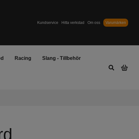
Kundservice
Hitta verkstad
Om oss
Varumärken
ed
Racing
Slang - Tillbehör
rd