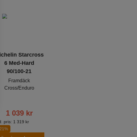
ichelin Starcross
6 Med-Hard
90/100-21
Framdäck
Cross/Enduro
1 039
kr
. pris:
1 319
kr
-21%