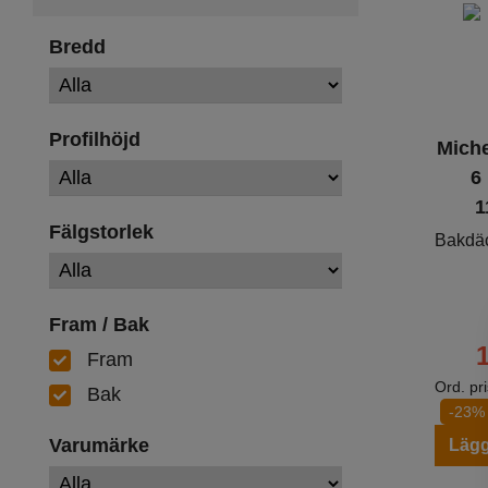
Bredd
Profilhöjd
Miche
6
1
Fälgstorlek
Bakdä
Fram / Bak
Fram
Ord. pr
Bak
-23%
Varumärke
Lägg