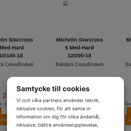
lin Starcross
Michelin Starcross
M
 Med-Hard
6 Med-Hard
10/100-18
120/90-18
ck Cross/Enduro
Bakdäck Cross/Enduro
Ba
Samtycke till cookies
1 289
kr
1 339
kr
Vi och våra partners använder teknik,
is:
1 670
kr
Ord. pris:
1 748
kr
Ord
inklusive cookies, för att samla in
-23%
information om dig för olika ändamål,
 i varukorgen
Lägg i varukorgen
inklusive: bättre användarupplevelse,