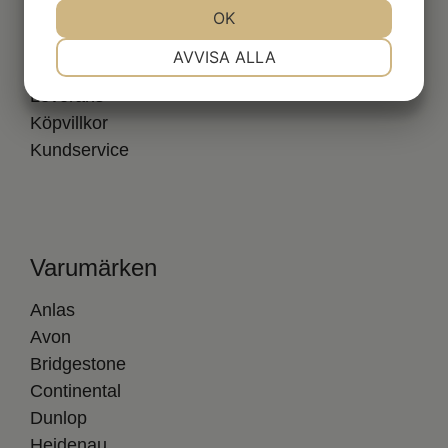
Om oss
JA
NEJ
OK
JA
NEJ
Däckguide
NÖDVÄNDIG
INSTÄLLNINGAR
AVVISA ALLA
Hitta verkstad
JA
NEJ
JA
NEJ
Leverans
MARKNADSFÖRING
STATISTIK
Köpvillkor
Kundservice
Varumärken
Anlas
Avon
Bridgestone
Continental
Dunlop
Heidenau