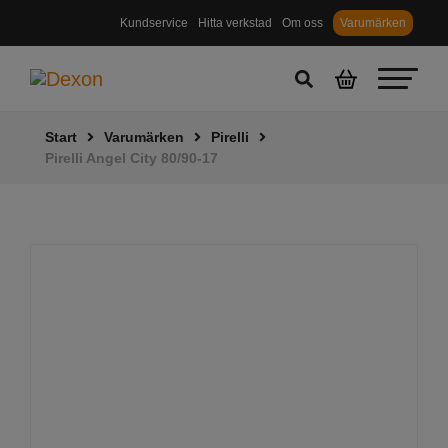
Kundservice
Hitta verkstad
Om oss
Varumärken
Start
Varumärken
Pirelli
Pirelli Angel City 80/90-17