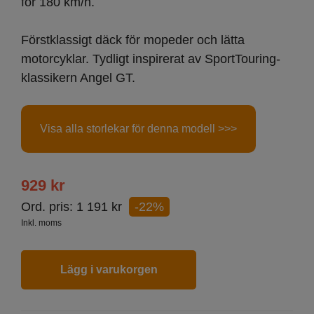
för 180 km/h.
Förstklassigt däck för mopeder och lätta
motorcyklar. Tydligt inspirerat av SportTouring-
klassikern Angel GT.
Visa alla storlekar för denna modell >>>
929
kr
Ord. pris:
1 191
kr
-22%
Inkl. moms
Lägg i varukorgen