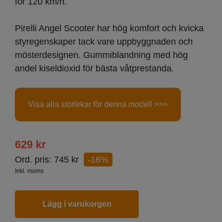
för 120 km/h.
Pirelli Angel Scooter har hög komfort och kvicka
styregenskaper tack vare uppbyggnaden och
mösterdesignen. Gummiblandning med hög
andel kiseldioxid för bästa våtprestanda.
Visa alla storlekar för denna modell >>>
629
kr
Ord. pris:
745
kr
-16%
Inkl. moms
Lägg i varukorgen