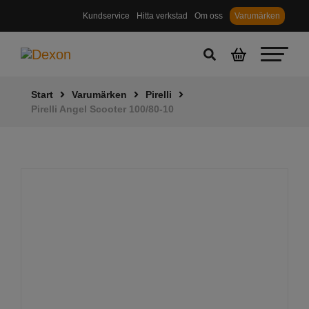
Kundservice
Hitta verkstad
Om oss
Varumärken
Start
Varumärken
Pirelli
Pirelli Angel Scooter 100/80-10