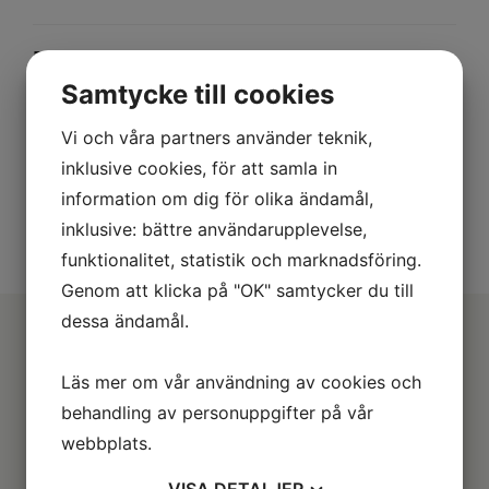
Beskrivning
Samtycke till cookies
Pirelli Angel Scooter har hög komfort och kvicka
Vi och våra partners använder teknik,
styregenskaper tack vare uppbyggnaden och
mösterdesignen. Gummiblandning med hög
inklusive cookies, för att samla in
andel kiseldioxid för bästa våtprestanda.
information om dig för olika ändamål,
inklusive: bättre användarupplevelse,
funktionalitet, statistik och marknadsföring.
Genom att klicka på "OK" samtycker du till
dessa ändamål.
Läs mer om vår användning av cookies och
behandling av personuppgifter på vår
webbplats.
VISA
DETALJER