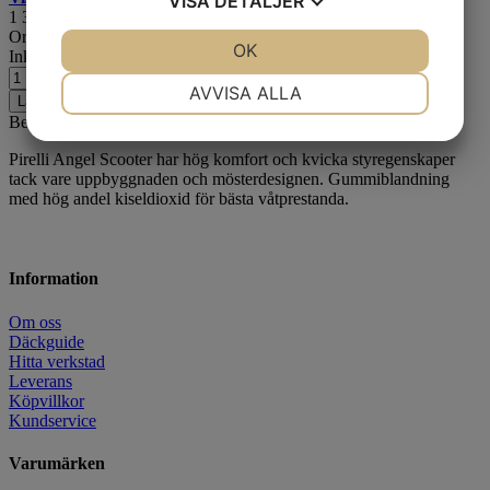
VISA
DETALJER
1 319
kr
Ord. pris:
1 775
kr
-26%
JA
NEJ
OK
JA
NEJ
Inkl. moms
NÖDVÄNDIG
INSTÄLLNINGAR
AVVISA ALLA
Lägg i varukorgen
Beskrivning
JA
NEJ
JA
NEJ
Pirelli Angel Scooter har hög komfort och kvicka styregenskaper
MARKNADSFÖRING
STATISTIK
tack vare uppbyggnaden och mösterdesignen. Gummiblandning
med hög andel kiseldioxid för bästa våtprestanda.
Information
Om oss
Däckguide
Hitta verkstad
Leverans
Köpvillkor
Kundservice
Varumärken