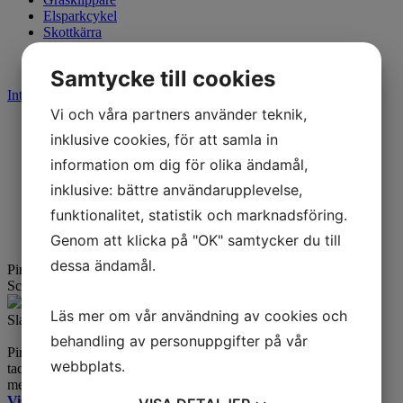
Elsparkcykel
Skottkärra
Fyndkorg
Varumärken
Samtycke till cookies
Integritetspolicy
Cookies
Vi och våra partners använder teknik,
Start
inklusive cookies, för att samla in
Varumärken
information om dig för olika ändamål,
inklusive: bättre användarupplevelse,
Pirelli
funktionalitet, statistik och marknadsföring.
Pirelli Angel Scooter 140/70-16
Genom att klicka på "OK" samtycker du till
dessa ändamål.
Pirelli Angel Scooter 140/70-16
65P TL Bak
Scooter
Artikelnummer:
502300
Lager: 1 st
Läs mer om vår användning av cookies och
Slanglöst däck (slangmontage möjligt). Godkänt för 150 km/h.
behandling av personuppgifter på vår
Pirelli Angel Scooter har hög komfort och kvicka styregenskaper
webbplats.
tack vare uppbyggnaden och mösterdesignen. Gummiblandning
med hög andel kiseldioxid för bästa våtprestanda.
Visa alla storlekar för denna modell >>>