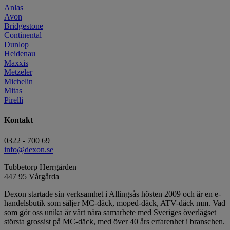
Anlas
Avon
Bridgestone
Continental
Dunlop
Heidenau
Maxxis
Metzeler
Michelin
Mitas
Pirelli
Kontakt
0322 - 700 69
info@dexon.se
Tubbetorp Herrgården
447 95 Vårgårda
Dexon startade sin verksamhet i Allingsås hösten 2009 och är en e-
handelsbutik som säljer MC-däck, moped-däck, ATV-däck mm. Vad
som gör oss unika är vårt nära samarbete med Sveriges överlägset
största grossist på MC-däck, med över 40 års erfarenhet i branschen.