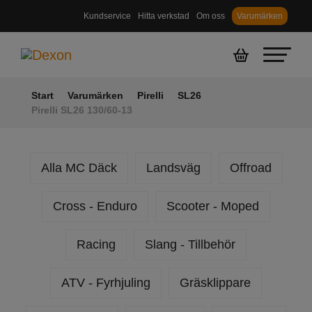
Kundservice
Hitta verkstad
Om oss
Varumärken
Start
Varumärken
Pirelli
SL26
Pirelli SL26 130/60-13
Alla MC Däck
Landsväg
Offroad
Cross - Enduro
Scooter - Moped
Racing
Slang - Tillbehör
ATV - Fyrhjuling
Gräsklippare