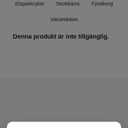
Elsparkcykel
Skottkärra
Fyndkorg
Varumärken
Denna produkt är inte tillgänglig.