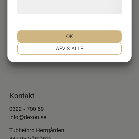
Continental
behandling af persondata på vores
Dunlop
hjemmeside.
Heidenau
Maxxis
Metzeler
OK
Michelin
NØDVENDIGE
PRÆFERENCER
AFVIS ALLE
Mitas
Pirelli
MARKETING
STATISTIK
Kontakt
0322 - 700 69
info@dexon.se
Tubbetorp Herrgården
447 95 Vårgårda