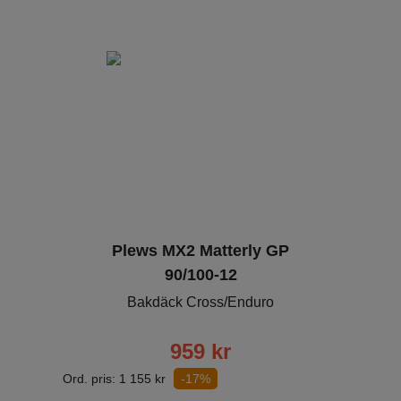
Plews MX2 Matterly GP
90/100-12
Bakdäck Cross/Enduro
959
kr
Ord. pris:
1 155
kr
-17%