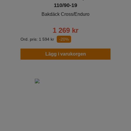
110/90-19
Bakdäck Cross/Enduro
1 269
kr
Ord. pris:
1 594
kr
-20%
Lägg i varukorgen