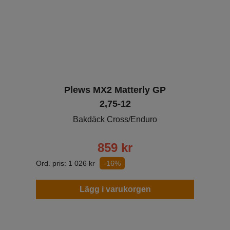
Plews MX2 Matterly GP
2,75-12
Bakdäck Cross/Enduro
859
kr
Ord. pris:
1 026
kr
-16%
Lägg i varukorgen