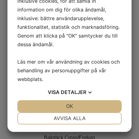
inklusive cookies, för att samla in
Ord. pris:
1 170
kr
-17%
information om dig för olika ändamål,
inklusive: bättre användarupplevelse,
Lägg i varukorgen
funktionalitet, statistik och marknadsföring.
Genom att klicka på "OK" samtycker du till
dessa ändamål.
Läs mer om vår användning av cookies och
behandling av personuppgifter på vår
webbplats.
VISA
DETALJER
JA
NEJ
OK
JA
NEJ
NÖDVÄNDIG
INSTÄLLNINGAR
AVVISA ALLA
Plews MX2 Matterly GP
100/90-19
JA
NEJ
JA
NEJ
Bakdäck Cross/Enduro
MARKNADSFÖRING
STATISTIK