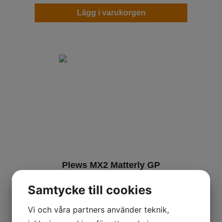
Lägg i varukorgen
Plews MX2 Matterly GP
90/100-16
Samtycke till cookies
Bakdäck Cross/Enduro
Vi och våra partners använder teknik,
969
kr