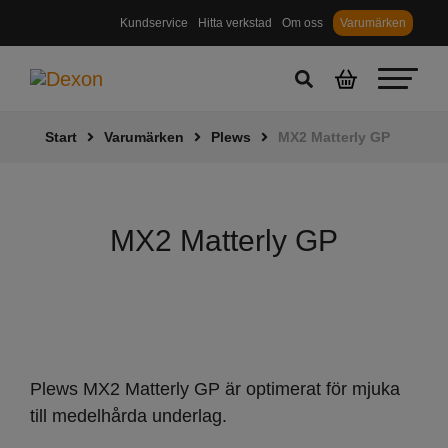
Kundservice
Hitta verkstad
Om oss
Varumärken
Start
Varumärken
Plews
MX2 Matterly GP
MX2 Matterly GP
Plews MX2 Matterly GP är optimerat för mjuka
till medelhårda underlag.