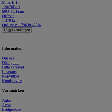
Mitas E-10
120/70B19
60Q TL Fram
Offroad
1 379
kr
Ord. pris:
1 796
kr
-23%
Lägg i varukorgen
Information
Om oss
Däckguide
Hitta verkstad
Leverans
Köpvillkor
Kundservice
Varumärken
Anlas
Avon
Bridgestone