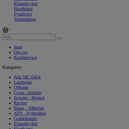
Elsparkcykel
Skottkärra
Fyndkorg
Varumärken
Start
Om oss
Kundservice
Kategorier
Alla MC Däck
Landsväg
Offroad
Cross - Enduro
Scooter - Moped
Racing
Slang - Tillbehör
ATV - Fyrhjuling
Gräsklippare
Elsparkcykel
Skottkärra