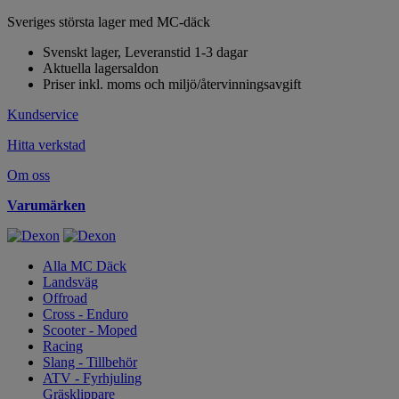
Sveriges största lager med MC-däck
Svenskt lager, Leveranstid 1-3 dagar
Aktuella lagersaldon
Priser inkl. moms och miljö/återvinningsavgift
Kundservice
Hitta verkstad
Om oss
Varumärken
Alla MC Däck
Landsväg
Offroad
Cross - Enduro
Scooter - Moped
Racing
Slang - Tillbehör
ATV - Fyrhjuling
Gräsklippare