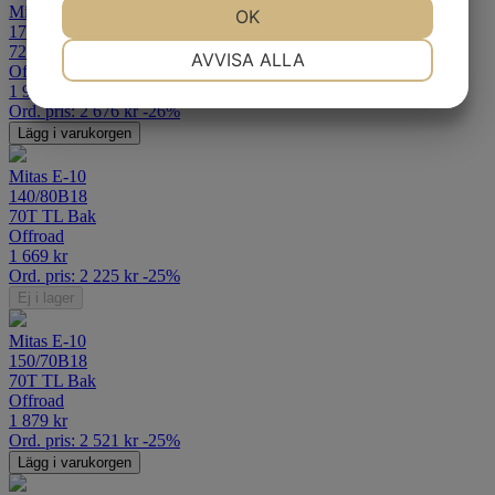
Mitas E-10
JA
NEJ
OK
JA
NEJ
170/60B17
NÖDVÄNDIG
INSTÄLLNINGAR
72Q TL Bak
AVVISA ALLA
Offroad
1 989
kr
JA
NEJ
JA
NEJ
Ord. pris:
2 676
kr
-26%
MARKNADSFÖRING
STATISTIK
Lägg i varukorgen
Mitas E-10
140/80B18
70T TL Bak
Offroad
1 669
kr
Ord. pris:
2 225
kr
-25%
Ej i lager
Mitas E-10
150/70B18
70T TL Bak
Offroad
1 879
kr
Ord. pris:
2 521
kr
-25%
Lägg i varukorgen