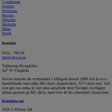
Continental
Dunlop
Heidenau
Maxxis
Metzeler
Michelin
Mitas
Pirelli
Kontakt
0322 - 700 69
info@dexon.se
Tubbetorp Herrgården
447 95 Vårgårda
Dexon startade sin verksamhet i Allingsås hösten 2009 och är en e-
handelsbutik som säljer MC-däck, moped-däck, ATV-däck mm. Vad
som gör oss unika är vårt nära samarbete med Sveriges överlägset
största grossist på MC-däck, med över 40 års erfarenhet i branschen.
Kontakta oss
2026 © Dexon AB