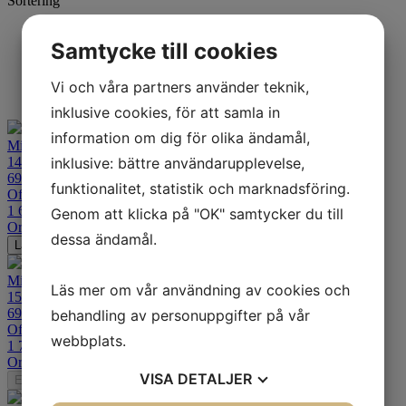
Sortering
Standard
Samtycke till cookies
Senaste
Alfabetisk A-Ö
Billigast
Vi och våra partners använder teknik,
Dyrast
inklusive cookies, för att samla in
information om dig för olika ändamål,
Mitas E-10
inklusive: bättre användarupplevelse,
140/80-17
69T TL Bak
funktionalitet, statistik och marknadsföring.
Offroad
1 619
kr
Genom att klicka på "OK" samtycker du till
Ord. pris:
2 148
kr
-25%
dessa ändamål.
Lägg i varukorgen
Mitas E-10
Läs mer om vår användning av cookies och
150/70B17
69T TL Bak
behandling av personuppgifter på vår
Offroad
webbplats.
1 779
kr
Ord. pris:
2 381
kr
-25%
VISA
DETALJER
Ej i lager