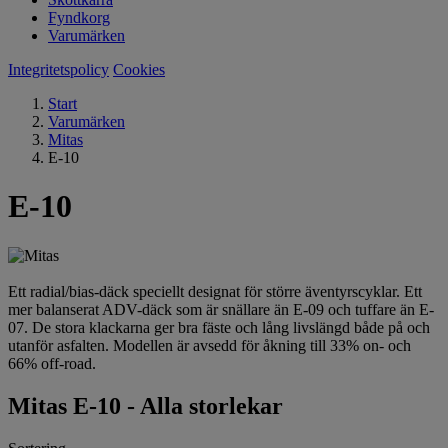
Fyndkorg
Varumärken
Integritetspolicy
Cookies
Start
Varumärken
Mitas
E-10
E-10
Ett radial/bias-däck speciellt designat för större äventyrscyklar. Ett
mer balanserat ADV-däck som är snällare än E-09 och tuffare än E-
07. De stora klackarna ger bra fäste och lång livslängd både på och
utanför asfalten. Modellen är avsedd för åkning till 33% on- och
66% off-road.
Mitas E-10 - Alla storlekar